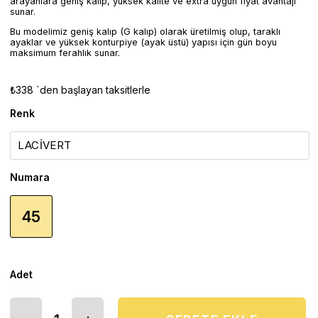
arayanlara geniş kalıp, yüksek kalite ve extra uygun fiyat avantajı
sunar.
Bu modelimiz geniş kalıp (G kalıp) olarak üretilmiş olup, taraklı
ayaklar ve yüksek konturpiye (ayak üstü) yapısı için gün boyu
maksimum ferahlık sunar.
₺338
`den başlayan taksitlerle
Renk
Numara
45
Adet