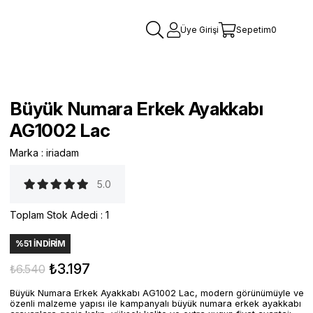
Üye Girişi
Sepetim
0
Büyük Numara Erkek Ayakkabı
AG1002 Lac
Marka
:
iriadam
5.0
Toplam Stok Adedi
:
1
%
51
İNDIRIM
₺3.197
₺6.540
Büyük Numara Erkek Ayakkabı AG1002 Lac, modern görünümüyle ve
özenli malzeme yapısı ile kampanyalı büyük numara erkek ayakkabı