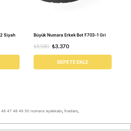
2 Siyah
Büyük Numara Erkek Bot F703-1 Gri
Bü
₺8.580
₺3.370
₺6
SEPETE EKLE
 46 47 48 49 50 numara ayakkabı
İriadam
,
,