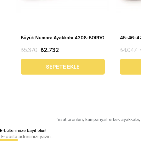
Büyük Numara Ayakkabı 4308-BORDO
₺5.370
₺2.732
₺4.047
SEPETE EKLE
fırsat ürünleri
kampanyalı erkek ayakkabı
,
,
E-bültenimize kayıt olun!