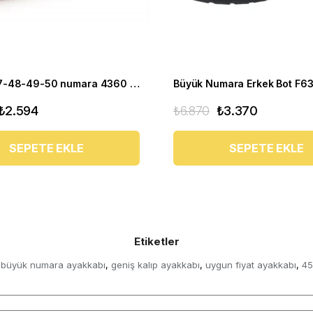
45-46-47-48-49-50 numara 4360 EVA Mavi Büyük Numara Ayakkabı
Büyük Numara Erkek Bot F63
₺2.594
₺6.870
₺3.370
SEPETE EKLE
SEPETE EKLE
Etiketler
büyük numara ayakkabı
geniş kalıp ayakkabı
uygun fiyat ayakkabı
45
,
,
,