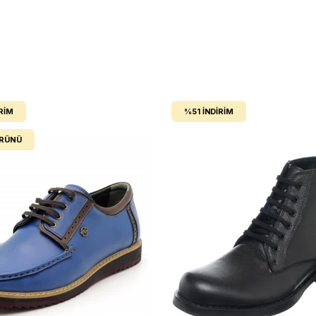
RIM
%51
İNDIRIM
ÜRÜNÜ