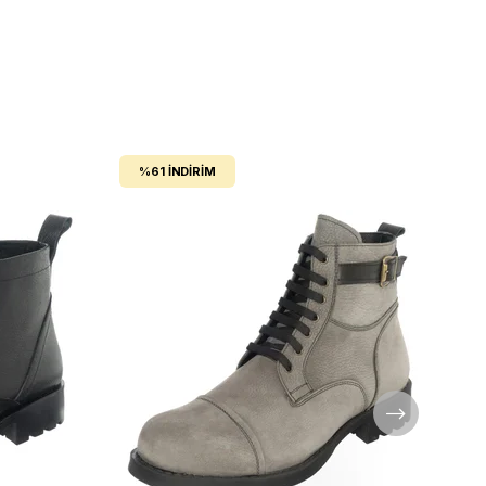
%61
İNDIRIM