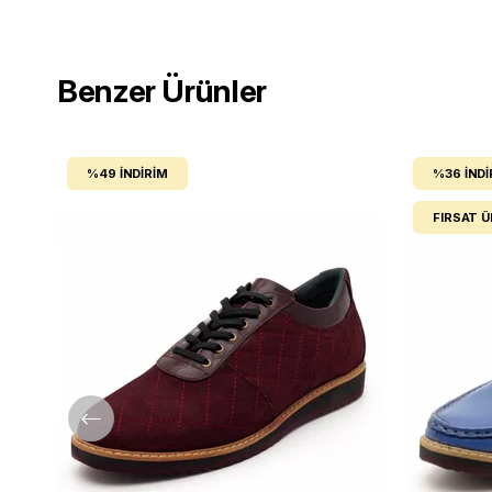
Benzer Ürünler
%49
İNDIRIM
%36
İNDI
FIRSAT 