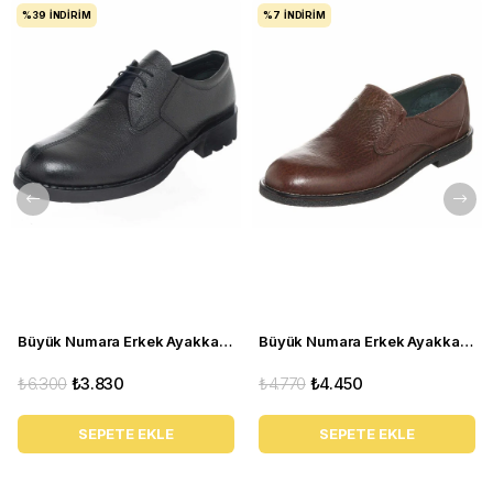
%39
İNDIRIM
%7
İNDIRIM
Büyük Numara Erkek Ayakkabı S946 Siyah Deri
Büyük Numara Erkek Ayakkabı CS941 Kahve
₺6.300
₺3.830
₺4.770
₺4.450
SEPETE EKLE
SEPETE EKLE