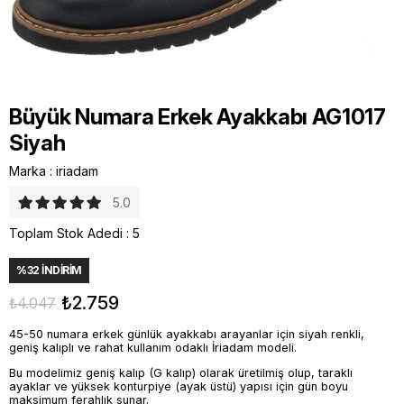
Büyük Numara Erkek Ayakkabı AG1017
Siyah
Marka
:
iriadam
5.0
Toplam Stok Adedi
:
5
%
32
İNDIRIM
₺2.759
₺4.047
45-50 numara erkek günlük ayakkabı arayanlar için siyah renkli,
geniş kalıplı ve rahat kullanım odaklı İriadam modeli.
Bu modelimiz geniş kalıp (G kalıp) olarak üretilmiş olup, taraklı
ayaklar ve yüksek konturpiye (ayak üstü) yapısı için gün boyu
maksimum ferahlık sunar.