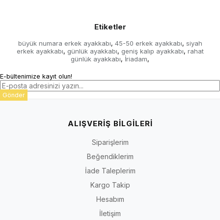
Etiketler
büyük numara erkek ayakkabı
45-50 erkek ayakkabı
siyah
,
,
erkek ayakkabı
günlük ayakkabı
geniş kalıp ayakkabı
rahat
,
,
,
günlük ayakkabı
İriadam
,
,
E-bültenimize kayıt olun!
Gönder
ALIŞVERİŞ BİLGİLERİ
Siparişlerim
Beğendiklerim
İade Taleplerim
Kargo Takip
Hesabım
İletişim