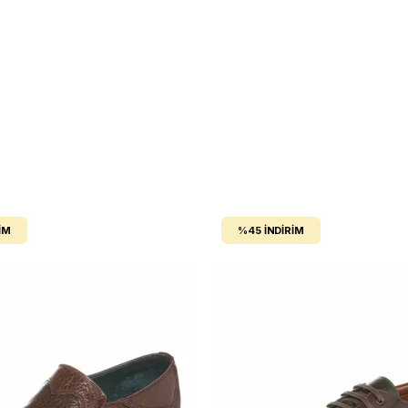
IM
%45
İNDIRIM