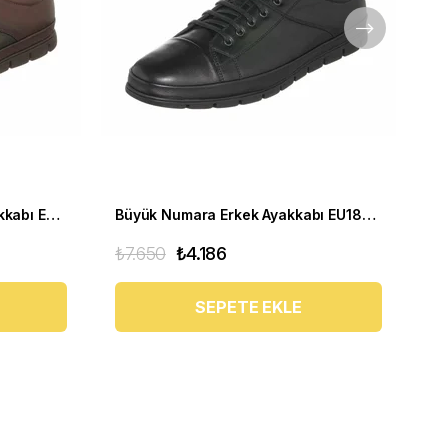
Büyük Numara Yumuşak Ayakkabı EU1840 Kahve
Büyük Numara Erkek Ayakkabı EU1840 SIYAH
₺7.650
₺4.186
₺7
SEPETE EKLE