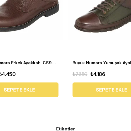
Büyük Numara Erkek Ayakkabı CS941 Kahve
₺4.450
₺7.650
₺4.186
SEPETE EKLE
SEPETE EKLE
Etiketler