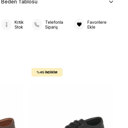
Beden Tablosu
Kritik
Telefonla
Favorilere
Stok
Sipariş
Ekle
%45
İNDIRIM