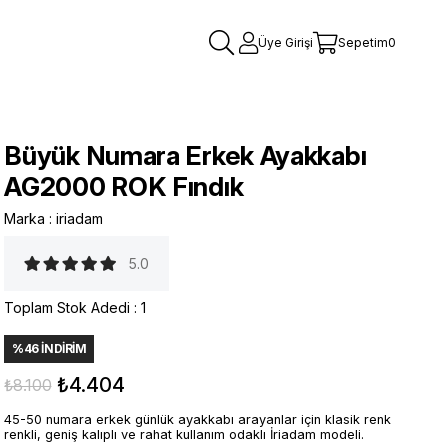
Üye Girişi
Sepetim
0
Büyük Numara Erkek Ayakkabı
AG2000 ROK Fındık
Marka
:
iriadam
5.0
Toplam Stok Adedi
:
1
%
46
İNDIRIM
₺4.404
₺8.100
45-50 numara erkek günlük ayakkabı arayanlar için klasik renk
renkli, geniş kalıplı ve rahat kullanım odaklı İriadam modeli.