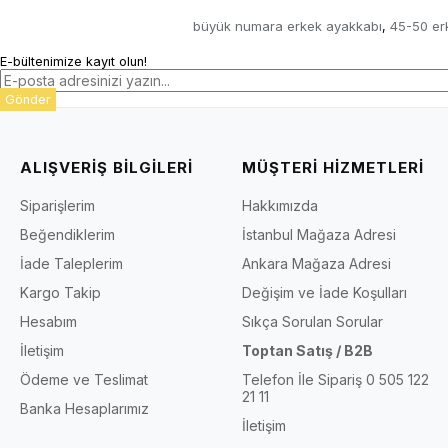
büyük numara erkek ayakkabı
45-50 er
,
E-bültenimize kayıt olun!
Gönder
ALIŞVERİŞ BİLGİLERİ
MÜŞTERİ HİZMETLERİ
Siparişlerim
Hakkımızda
Beğendiklerim
İstanbul Mağaza Adresi
İade Taleplerim
Ankara Mağaza Adresi
Kargo Takip
Değişim ve İade Koşulları
Hesabım
Sıkça Sorulan Sorular
İletişim
Toptan Satış / B2B
Ödeme ve Teslimat
Telefon İle Sipariş 0 505 122
21 11
Banka Hesaplarımız
İletişim