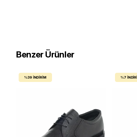
Benzer Ürünler
%39
İNDIRIM
%7
İNDIR