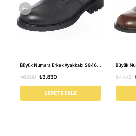
Büyük Numara Erkek Ayakkabı S946 Siyah Deri
₺6.300
₺3.830
₺4.770
SEPETE EKLE