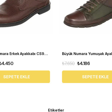
Büyük Numara Erkek Ayakkabı CS941 Kahve
₺4.450
₺7.650
₺4.186
SEPETE EKLE
SEPETE EKLE
Etiketler