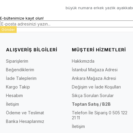
büyük numara erkek yazlık ayakkab
E-bültenimize kayıt olun!
Gönder
ALIŞVERİŞ BİLGİLERİ
MÜŞTERİ HİZMETLERİ
Siparişlerim
Hakkımızda
Beğendiklerim
İstanbul Mağaza Adresi
İade Taleplerim
Ankara Mağaza Adresi
Kargo Takip
Değişim ve İade Koşulları
Hesabım
Sıkça Sorulan Sorular
İletişim
Toptan Satış / B2B
Ödeme ve Teslimat
Telefon İle Sipariş 0 505 122
21 11
Banka Hesaplarımız
İletişim