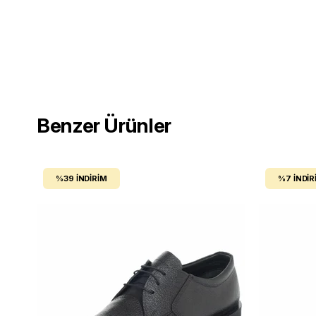
Benzer Ürünler
%39
İNDIRIM
%7
İNDIR