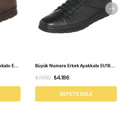
Büyük Numara Yumuşak Ayakkabı EU1840 Kahve
Büyük Numara Erkek Ayakkabı EU1840 SIYAH
₺7.650
₺4.186
₺7
SEPETE EKLE