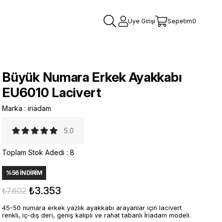
Üye Girişi
Sepetim
0
Büyük Numara Erkek Ayakkabı
EU6010 Lacivert
Marka
:
iriadam
5.0
Toplam Stok Adedi
:
8
%
56
İNDIRIM
₺3.353
₺7.602
45-50 numara erkek yazlık ayakkabı arayanlar için lacivert
renkli, iç-dış deri, geniş kalıplı ve rahat tabanlı İriadam modeli.