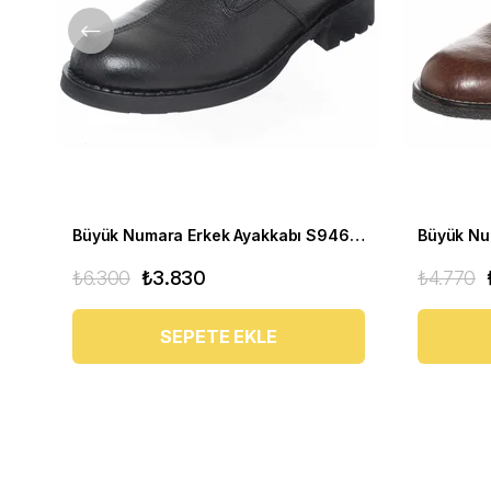
Büyük Numara Erkek Ayakkabı S946 Siyah Deri
₺6.300
₺3.830
₺4.770
SEPETE EKLE