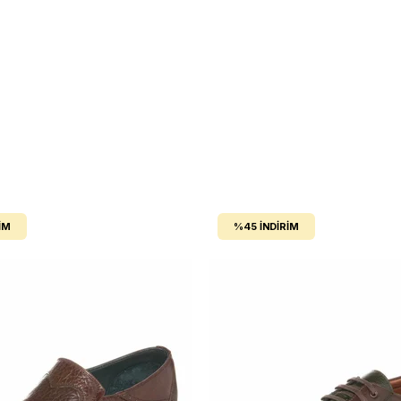
IM
%45
İNDIRIM