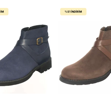
RIM
%51
İNDIRIM