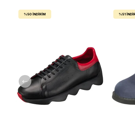
%50
İNDIRIM
%51
İNDI