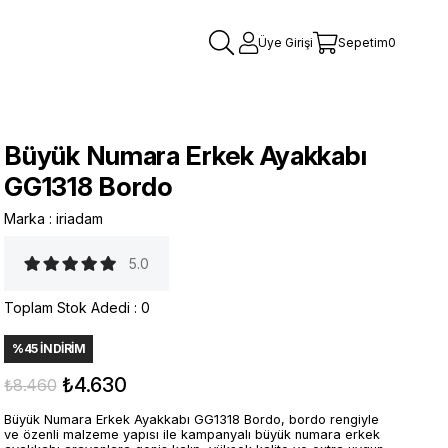
Üye Girişi
Sepetim
0
Büyük Numara Erkek Ayakkabı
GG1318 Bordo
Marka
:
iriadam
5.0
Toplam Stok Adedi
:
0
%
45
İNDIRIM
₺4.630
₺8.460
Büyük Numara Erkek Ayakkabı GG1318 Bordo, bordo rengiyle
ve özenli malzeme yapısı ile kampanyalı büyük numara erkek