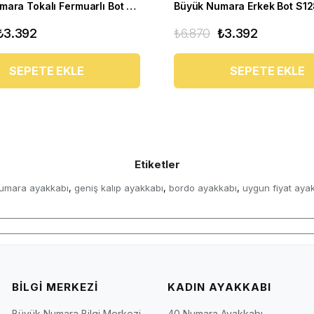
Büyük Numara Tokalı Fermuarlı Bot CS623 Lacivert
Büyük Numara Erkek Bot S1
₺3.392
₺6.870
₺3.392
SEPETE EKLE
SEPETE EKLE
Etiketler
umara ayakkabı
geniş kalıp ayakkabı
bordo ayakkabı
uygun fiyat aya
,
,
,
BİLGİ MERKEZİ
KADIN AYAKKABI
Büyük Numara Bilgi Merkezi
40 Numara Ayakkabı