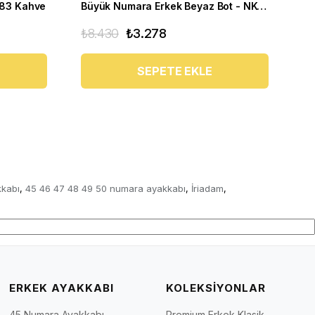
283 Kahve
Büyük Numara Erkek Beyaz Bot - NK-B Beyaz
₺8.430
₺3.278
₺7
SEPETE EKLE
kkabı
45 46 47 48 49 50 numara ayakkabı
İriadam
,
,
,
ERKEK AYAKKABI
KOLEKSİYONLAR
45 Numara Ayakkabı
Premium Erkek Klasik