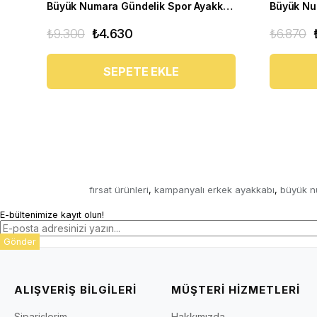
Büyük Numara Gündelik Spor Ayakkabı - STQUEEN Siyah Kırmızı
₺9.300
₺4.630
₺6.870
SEPETE EKLE
fırsat ürünleri
kampanyalı erkek ayakkabı
büyük n
,
,
E-bültenimize kayıt olun!
Gönder
ALIŞVERİŞ BİLGİLERİ
MÜŞTERİ HİZMETLERİ
Siparişlerim
Hakkımızda