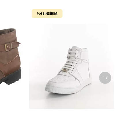
%61
İNDIRIM