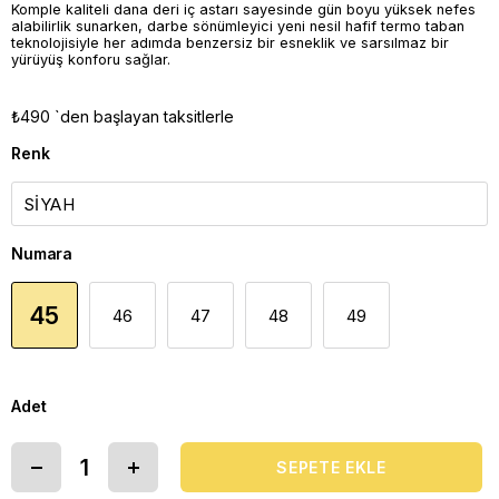
Komple kaliteli dana deri iç astarı sayesinde gün boyu yüksek nefes
alabilirlik sunarken, darbe sönümleyici yeni nesil hafif termo taban
teknolojisiyle her adımda benzersiz bir esneklik ve sarsılmaz bir
yürüyüş konforu sağlar.
₺490
`den başlayan taksitlerle
Renk
Numara
45
46
47
48
49
Adet