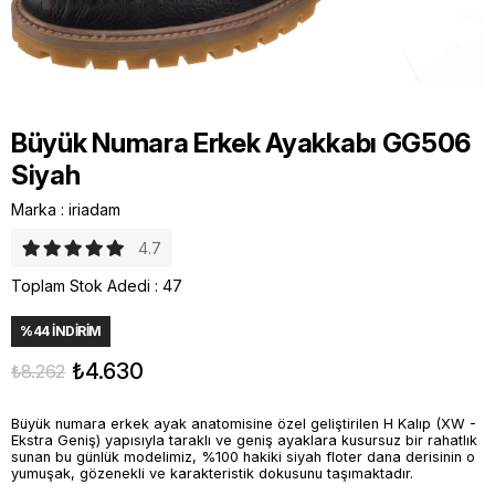
Büyük Numara Erkek Ayakkabı GG506
Siyah
Marka
:
iriadam
4.7
Toplam Stok Adedi
:
47
%
44
İNDIRIM
₺4.630
₺8.262
Büyük numara erkek ayak anatomisine özel geliştirilen H Kalıp (XW -
Ekstra Geniş) yapısıyla taraklı ve geniş ayaklara kusursuz bir rahatlık
sunan bu günlük modelimiz, %100 hakiki siyah floter dana derisinin o
yumuşak, gözenekli ve karakteristik dokusunu taşımaktadır.