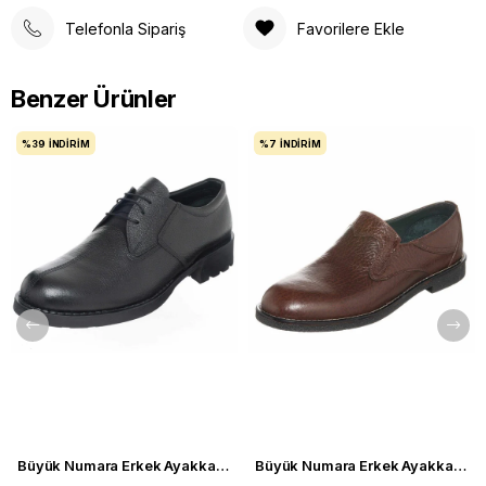
Telefonla Sipariş
Favorilere Ekle
Benzer Ürünler
%39
İNDIRIM
%7
İNDIRIM
Büyük Numara Erkek Ayakkabı S946 Siyah Deri
Büyük Numara Erkek Ayakkabı CS941 Kahve