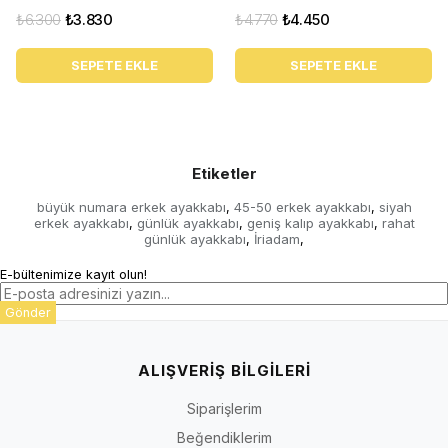
₺6.300
₺3.830
₺4.770
₺4.450
SEPETE EKLE
SEPETE EKLE
Etiketler
büyük numara erkek ayakkabı
45-50 erkek ayakkabı
siyah
,
,
erkek ayakkabı
günlük ayakkabı
geniş kalıp ayakkabı
rahat
,
,
,
günlük ayakkabı
İriadam
,
,
E-bültenimize kayıt olun!
Gönder
ALIŞVERİŞ BİLGİLERİ
Siparişlerim
Beğendiklerim