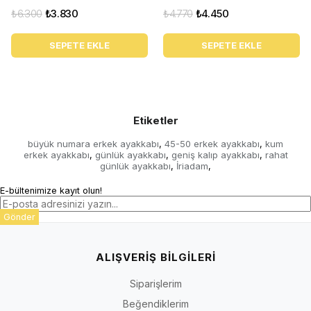
₺6.300
₺3.830
₺4.770
₺4.450
SEPETE EKLE
SEPETE EKLE
Etiketler
büyük numara erkek ayakkabı
45-50 erkek ayakkabı
kum
,
,
erkek ayakkabı
günlük ayakkabı
geniş kalıp ayakkabı
rahat
,
,
,
günlük ayakkabı
İriadam
,
,
E-bültenimize kayıt olun!
Gönder
ALIŞVERİŞ BİLGİLERİ
Siparişlerim
Beğendiklerim