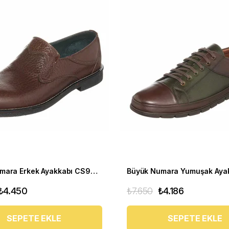
Büyük Numara Erkek Ayakkabı CS941 Kahve
₺4.450
₺7.650
₺4.186
SEPETE EKLE
SEPETE EKLE