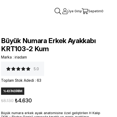
Üye Girişi
Sepetim
0
Büyük Numara Erkek Ayakkabı
KRT103-2 Kum
Marka
:
iriadam
5.0
Toplam Stok Adedi
:
63
%
43
İNDIRIM
₺4.630
₺8.130
Büyük numara erkek ayak anatomisine özel geliştirilen H Kalıp
(XW - Ekstra Geniş) yapısıyla taraklı ve geniş ayaklara