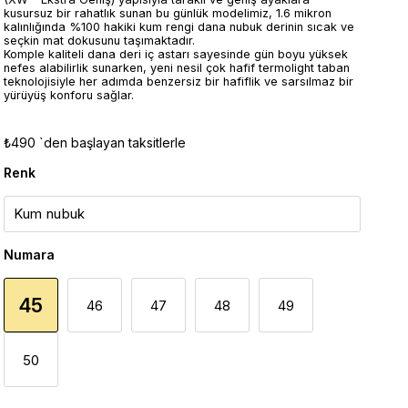
kusursuz bir rahatlık sunan bu günlük modelimiz, 1.6 mikron
kalınlığında %100 hakiki kum rengi dana nubuk derinin sıcak ve
seçkin mat dokusunu taşımaktadır.
Komple kaliteli dana deri iç astarı sayesinde gün boyu yüksek
nefes alabilirlik sunarken, yeni nesil çok hafif termolight taban
teknolojisiyle her adımda benzersiz bir hafiflik ve sarsılmaz bir
yürüyüş konforu sağlar.
₺490
`den başlayan taksitlerle
Renk
Numara
45
46
47
48
49
50