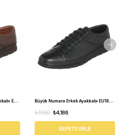
Büyük Numara Yumuşak Ayakkabı EU1840 Kahve
Büyük Numara Erkek Ayakkabı EU1840 SIYAH
₺7.650
₺4.186
₺7
SEPETE EKLE