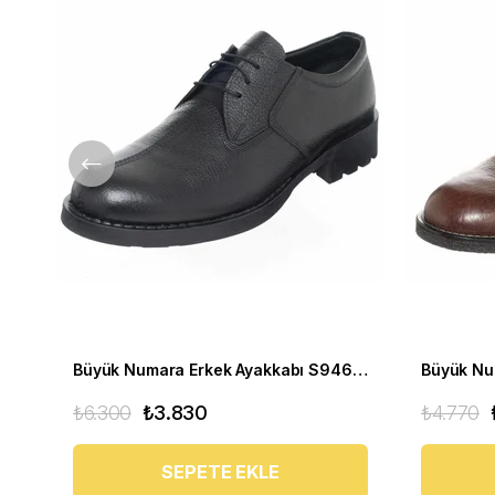
Büyük Numara Erkek Ayakkabı S946 Siyah Deri
₺6.300
₺3.830
₺4.770
SEPETE EKLE