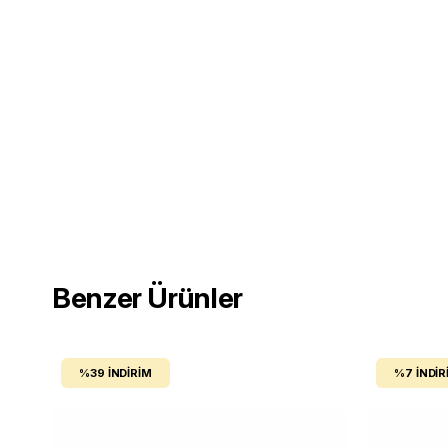
Benzer Ürünler
%39
İNDIRIM
%7
İNDIR