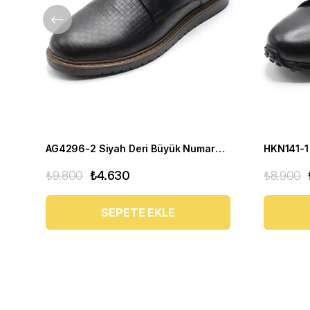
AG4296-2 Siyah Deri Büyük Numara Erkek Spor
₺9.800
₺4.630
₺8.900
SEPETE EKLE