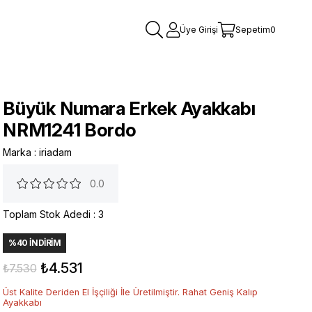
Üye Girişi
Sepetim
0
Büyük Numara Erkek Ayakkabı
NRM1241 Bordo
Marka
:
iriadam
0.0
Toplam Stok Adedi
:
3
%
40
İNDIRIM
₺4.531
₺7.530
Üst Kalite Deriden El İşçiliği İle Üretilmiştir. Rahat Geniş Kalıp
Ayakkabı