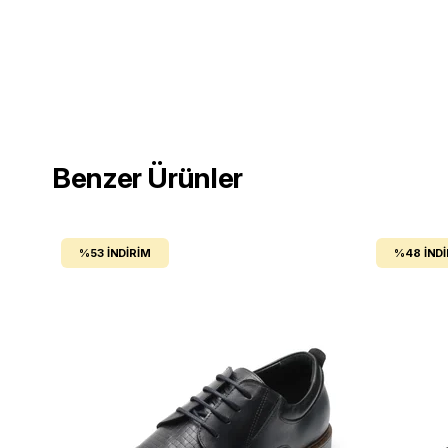
Benzer Ürünler
%53
İNDIRIM
%48
İND