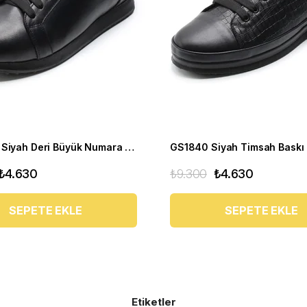
HKN141-1 Siyah Deri Büyük Numara Erkek Spor Ayakkabı
₺4.630
₺9.300
₺4.630
SEPETE EKLE
SEPETE EKLE
Etiketler