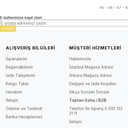
45 - 46 - 47 - 
E-bültenimize kayıt olun!
Gönder
ALIŞVERİŞ BİLGİLERİ
MÜŞTERİ HİZMETLERİ
Siparişlerim
Hakkımızda
Beğendiklerim
İstanbul Mağaza Adresi
İade Taleplerim
Ankara Mağaza Adresi
Kargo Takip
Değişim ve İade Koşulları
Hesabım
Sıkça Sorulan Sorular
İletişim
Toptan Satış / B2B
Ödeme ve Teslimat
Telefon İle Sipariş 0 505 122
21 11
Banka Hesaplarımız
İletişim