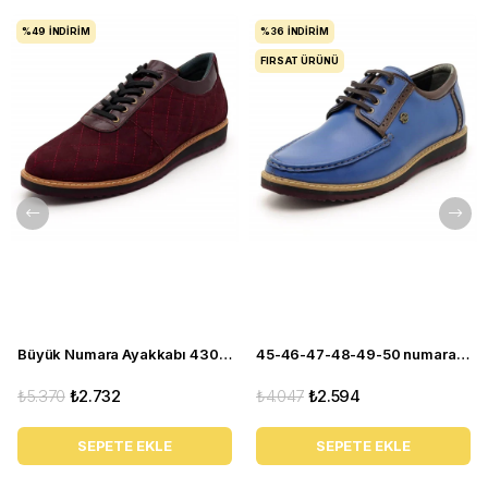
%49
İNDIRIM
%36
İNDIRIM
FIRSAT ÜRÜNÜ
Büyük Numara Ayakkabı 4308-BORDO
45-46-47-48-49-50 numara 4360 EVA Mavi Büyük Numara Ayakkabı
₺5.370
₺2.732
₺4.047
₺2.594
SEPETE EKLE
SEPETE EKLE