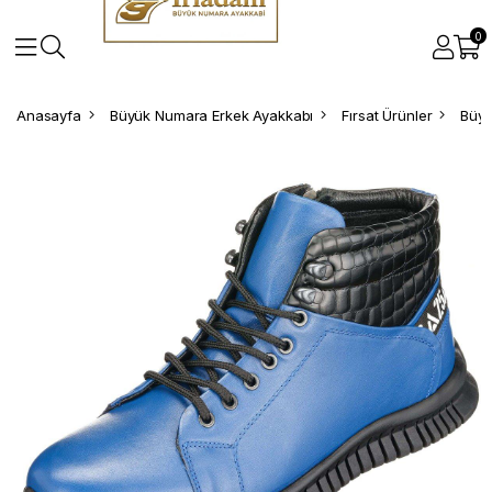
0
Anasayfa
Büyük Numara Erkek Ayakkabı
Fırsat Ürünler
Büyü