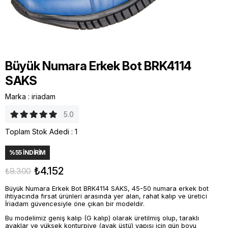
Büyük Numara Erkek Bot BRK4114
SAKS
Marka
:
iriadam
5.0
Toplam Stok Adedi
:
1
%
55
İNDIRIM
₺4.152
₺9.300
Büyük Numara Erkek Bot BRK4114 SAKS, 45-50 numara erkek bot
ihtiyacında fırsat ürünleri arasında yer alan, rahat kalıp ve üretici
İriadam güvencesiyle öne çıkan bir modeldir.
Bu modelimiz geniş kalıp (G kalıp) olarak üretilmiş olup, taraklı
ayaklar ve yüksek konturpiye (ayak üstü) yapısı için gün boyu