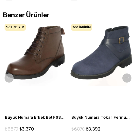
Benzer Ürünler
%51
İNDIRIM
%51
İNDIRIM
Büyük Numara Erkek Bot F632 Kahve
Büyük Numara Tokalı Fermuarlı Bot CS623 Lacivert
₺6.870
₺3.370
₺6.870
₺3.392