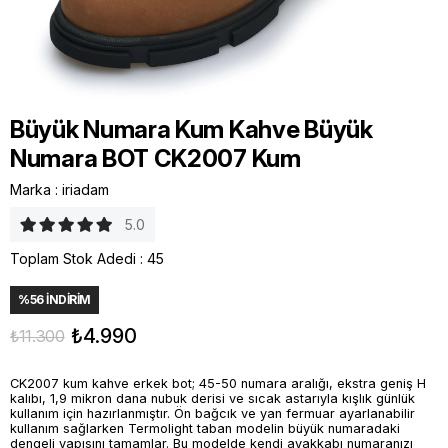
Büyük Numara Kum Kahve Büyük
Numara BOT CK2007 Kum
Marka
:
iriadam
5.0
Toplam Stok Adedi
:
45
%
56
İNDIRIM
₺4.990
₺11.300
CK2007 kum kahve erkek bot; 45-50 numara aralığı, ekstra geniş H
kalıbı, 1,9 mikron dana nubuk derisi ve sıcak astarıyla kışlık günlük
kullanım için hazırlanmıştır. Ön bağcık ve yan fermuar ayarlanabilir
kullanım sağlarken Termolight taban modelin büyük numaradaki
dengeli yapısını tamamlar. Bu modelde kendi ayakkabı numaranızı