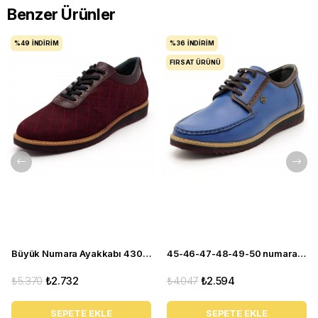
Benzer Ürünler
%49
İNDIRIM
%36
İNDIRIM
FIRSAT ÜRÜNÜ
Büyük Numara Ayakkabı 4308-BORDO
45-46-47-48-49-50 numara 4360 EVA Mavi Büyük Numara Ayakkabı
₺5.370
₺2.732
₺4.047
₺2.594
SEPETE EKLE
SEPETE EKLE