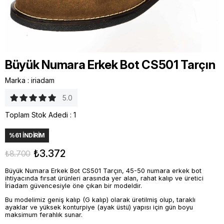
Büyük Numara Erkek Bot CS501 Tarçın
Marka
:
iriadam
5.0
Toplam Stok Adedi
:
1
%
61
İNDIRIM
₺3.372
₺8.700
Büyük Numara Erkek Bot CS501 Tarçın, 45-50 numara erkek bot
ihtiyacında fırsat ürünleri arasında yer alan, rahat kalıp ve üretici
İriadam güvencesiyle öne çıkan bir modeldir.
Bu modelimiz geniş kalıp (G kalıp) olarak üretilmiş olup, taraklı
ayaklar ve yüksek konturpiye (ayak üstü) yapısı için gün boyu
maksimum ferahlık sunar.