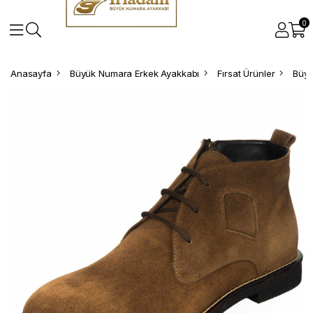
0
Anasayfa
Büyük Numara Erkek Ayakkabı
Fırsat Ürünler
Büyü