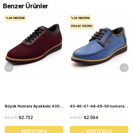
Benzer Ürünler
%49
İNDIRIM
%36
İNDIRIM
FIRSAT ÜRÜNÜ
Büyük Numara Ayakkabı 4308-BORDO
45-46-47-48-49-50 numara 4360 EVA Mavi Büyük Numara Ayakkabı
₺5.370
₺2.732
₺4.047
₺2.594
SEPETE EKLE
SEPETE EKLE