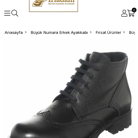
0
Anasayfa
Büyük Numara Erkek Ayakkabı
Fırsat Ürünler
Büyü