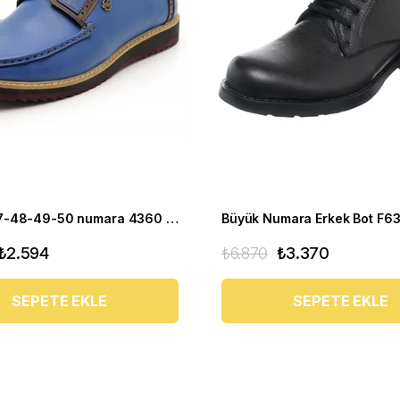
45-46-47-48-49-50 numara 4360 EVA Mavi Büyük Numara Ayakkabı
Büyük Numara Erkek Bot F63
₺2.594
₺6.870
₺3.370
SEPETE EKLE
SEPETE EKLE