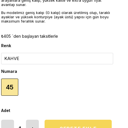
arayanlara geniş kalıp, yüksek kalite ve extra uygun fiyat
avantajı sunar.
Bu modelimiz geniş kalıp (G kalıp) olarak üretilmiş olup, taraklı
ayaklar ve yüksek konturpiye (ayak üstü) yapısı için gün boyu
maksimum ferahlık sunar.
₺405
`den başlayan taksitlerle
Renk
Numara
45
Adet