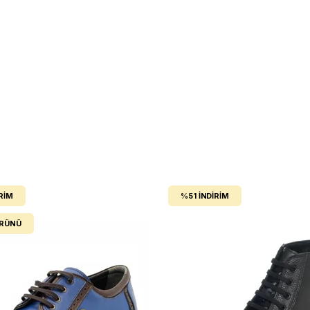
RIM
%51
İNDIRIM
ÜRÜNÜ