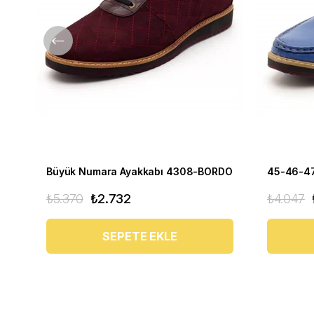
Büyük Numara Ayakkabı 4308-BORDO
₺5.370
₺2.732
₺4.047
SEPETE EKLE