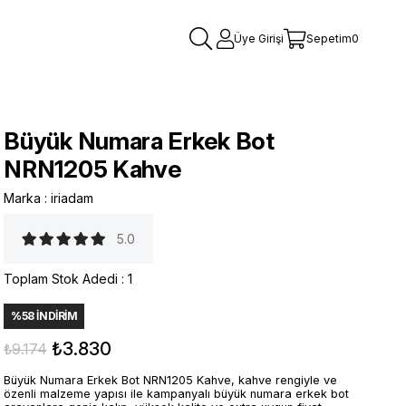
Üye Girişi
Sepetim
0
Büyük Numara Erkek Bot
NRN1205 Kahve
Marka
:
iriadam
5.0
Toplam Stok Adedi
:
1
%
58
İNDIRIM
₺3.830
₺9.174
Büyük Numara Erkek Bot NRN1205 Kahve, kahve rengiyle ve
özenli malzeme yapısı ile kampanyalı büyük numara erkek bot