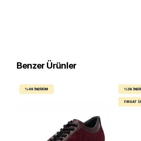
Benzer Ürünler
%49
İNDIRIM
%36
İNDI
FIRSAT 