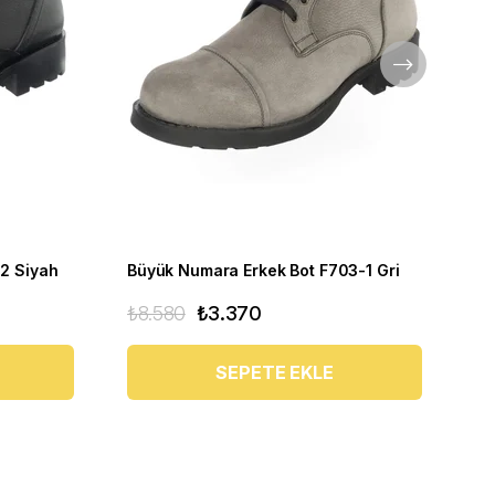
2 Siyah
Büyük Numara Erkek Bot F703-1 Gri
Bü
₺8.580
₺3.370
₺6
SEPETE EKLE