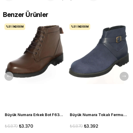
Benzer Ürünler
%51
İNDIRIM
%51
İNDIRIM
Büyük Numara Erkek Bot F632 Kahve
Büyük Numara Tokalı Fermuarlı Bot CS623 Lacivert
₺6.870
₺3.370
₺6.870
₺3.392