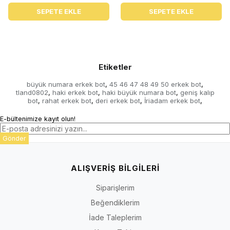
SEPETE EKLE
SEPETE EKLE
Etiketler
büyük numara erkek bot
45 46 47 48 49 50 erkek bot
,
,
tland0802
haki erkek bot
haki büyük numara bot
geniş kalıp
,
,
,
bot
rahat erkek bot
deri erkek bot
İriadam erkek bot
,
,
,
,
E-bültenimize kayıt olun!
Gönder
ALIŞVERİŞ BİLGİLERİ
Siparişlerim
Beğendiklerim
İade Taleplerim