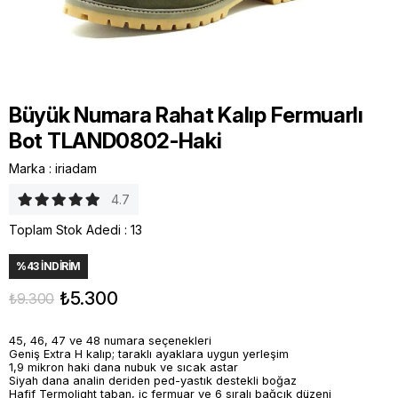
Büyük Numara Rahat Kalıp Fermuarlı
Bot TLAND0802-Haki
Marka
:
iriadam
4.7
Toplam Stok Adedi
:
13
%
43
İNDIRIM
₺5.300
₺9.300
45, 46, 47 ve 48 numara seçenekleri
Geniş Extra H kalıp; taraklı ayaklara uygun yerleşim
1,9 mikron haki dana nubuk ve sıcak astar
Siyah dana analin deriden ped-yastık destekli boğaz
Hafif Termolight taban, iç fermuar ve 6 sıralı bağcık düzeni