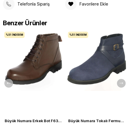
Telefonla Sipariş
Favorilere Ekle
Benzer Ürünler
%51
İNDIRIM
%51
İNDIRIM
Büyük Numara Erkek Bot F632 Kahve
Büyük Numara Tokalı Fermuarlı Bot CS623 Lacivert