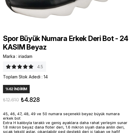
Spor Büyük Numara Erkek Deri Bot - 24
KASIM Beyaz
Marka
:
iriadam
4.5
Toplam Stok Adedi
:
14
%
62
İNDIRIM
₺4.828
₺12.610
45, 46, 47, 48, 49 ve 50 numara seçenekli beyaz büyük numara
erkek bot
Extra H kalıbıyla taraklı ve geniş ayaklara daha rahat yerleşim sunar
1.8 mikron beyaz dana floter deri, 1.6 mikron siyah dana anilin deri,
sıcak tekstil astar, çıkarılabilir ped destekli deri iç taban ve hafif