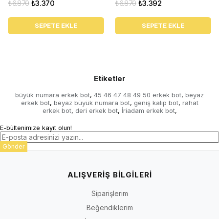
₺6.870
₺3.370
₺6.870
₺3.392
SEPETE EKLE
SEPETE EKLE
Etiketler
büyük numara erkek bot
45 46 47 48 49 50 erkek bot
beyaz
,
,
erkek bot
beyaz büyük numara bot
geniş kalıp bot
rahat
,
,
,
erkek bot
deri erkek bot
İriadam erkek bot
,
,
,
E-bültenimize kayıt olun!
Gönder
ALIŞVERİŞ BİLGİLERİ
Siparişlerim
Beğendiklerim