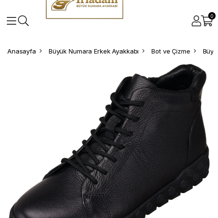
0
Anasayfa
Büyük Numara Erkek Ayakkabı
Bot ve Çizme
Büyü