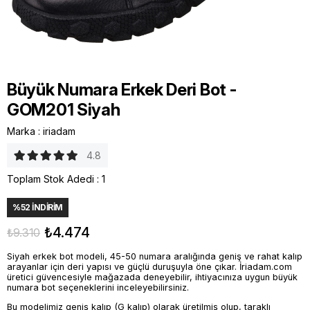
Büyük Numara Erkek Deri Bot -
GOM201 Siyah
Marka
:
iriadam
4.8
Toplam Stok Adedi
:
1
%
52
İNDIRIM
₺4.474
₺9.310
Siyah erkek bot modeli, 45-50 numara aralığında geniş ve rahat kalıp
arayanlar için deri yapısı ve güçlü duruşuyla öne çıkar. İriadam.com
üretici güvencesiyle mağazada deneyebilir, ihtiyacınıza uygun büyük
numara bot seçeneklerini inceleyebilirsiniz.
Bu modelimiz geniş kalıp (G kalıp) olarak üretilmiş olup, taraklı