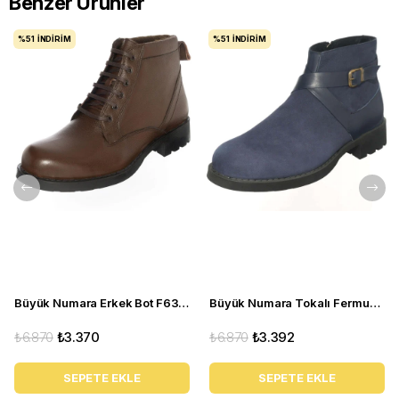
Benzer Ürünler
%51
İNDIRIM
%51
İNDIRIM
Büyük Numara Erkek Bot F632 Kahve
Büyük Numara Tokalı Fermuarlı Bot CS623 Lacivert
₺6.870
₺3.370
₺6.870
₺3.392
SEPETE EKLE
SEPETE EKLE