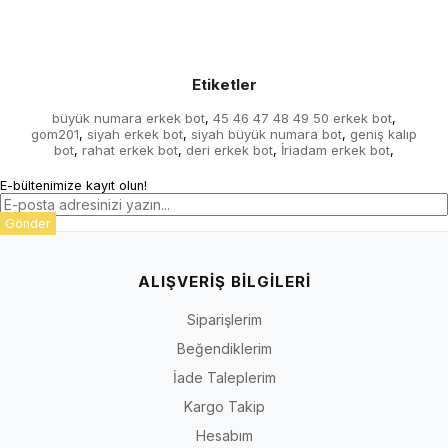
Etiketler
büyük numara erkek bot
45 46 47 48 49 50 erkek bot
,
,
gom201
siyah erkek bot
siyah büyük numara bot
geniş kalıp
,
,
,
bot
rahat erkek bot
deri erkek bot
İriadam erkek bot
,
,
,
,
E-bültenimize kayıt olun!
Gönder
ALIŞVERİŞ BİLGİLERİ
Siparişlerim
Beğendiklerim
İade Taleplerim
Kargo Takip
Hesabım