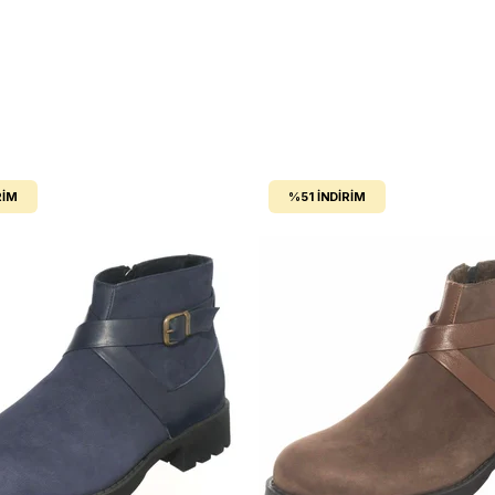
RIM
%51
İNDIRIM