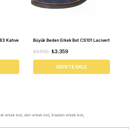
283 Kahve
Büyük Beden Erkek Bot CS101 Lacivert
₺9.600
₺3.359
₺6
SEPETE EKLE
at erkek bot
deri erkek bot
İriadam erkek bot
,
,
,