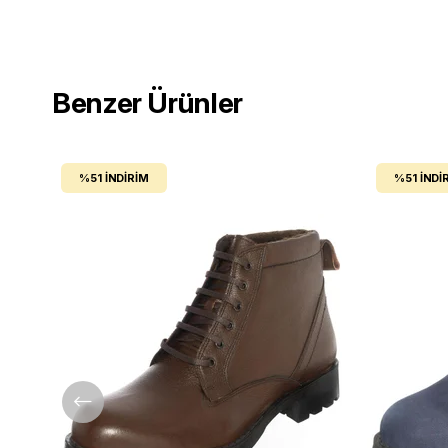
Benzer Ürünler
%51
İNDIRIM
%51
İNDI