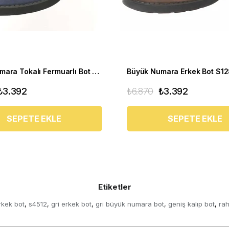
Büyük Numara Tokalı Fermuarlı Bot CS623 Lacivert
Büyük Numara Erkek Bot S1
₺3.392
₺6.870
₺3.392
SEPETE EKLE
SEPETE EKLE
Etiketler
rkek bot
s4512
gri erkek bot
gri büyük numara bot
geniş kalıp bot
rah
,
,
,
,
,