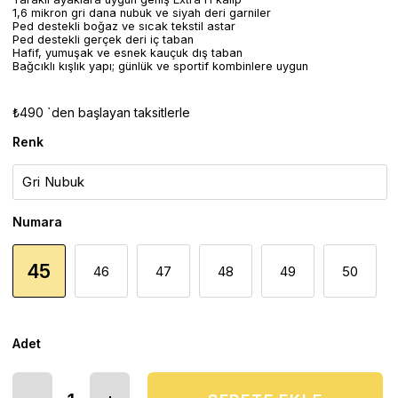
1,6 mikron gri dana nubuk ve siyah deri garniler
Ped destekli boğaz ve sıcak tekstil astar
Ped destekli gerçek deri iç taban
Hafif, yumuşak ve esnek kauçuk dış taban
Bağcıklı kışlık yapı; günlük ve sportif kombinlere uygun
₺490
`den başlayan taksitlerle
Renk
Numara
45
46
47
48
49
50
Adet