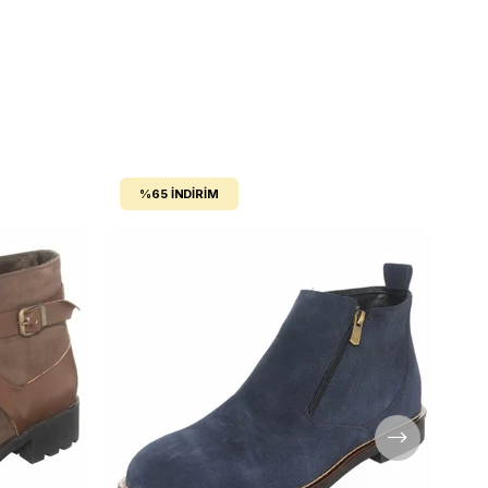
%65
İNDIRIM