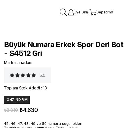
Üye Girişi
Sepetim
0
Büyük Numara Erkek Spor Deri Bot
- S4512 Gri
Marka
:
iriadam
5.0
Toplam Stok Adedi
:
13
%
47
İNDIRIM
₺4.630
₺8.810
45, 46, 47, 48, 49 ve 50 numara seçenekleri
Taraklı ayaklara uygun geniş Extra H kalıp