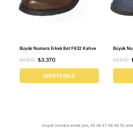
Büyük Numara Erkek Bot F632 Kahve
₺6.870
₺3.370
₺6.870
SEPETE EKLE
büyük numara erkek bot
45 46 47 48 49 50 erk
,