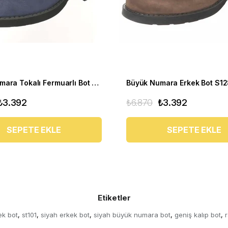
Büyük Numara Tokalı Fermuarlı Bot CS623 Lacivert
Büyük Numara Erkek Bot S1
₺3.392
₺6.870
₺3.392
SEPETE EKLE
SEPETE EKLE
Etiketler
ek bot
st101
siyah erkek bot
siyah büyük numara bot
geniş kalıp bot
r
,
,
,
,
,