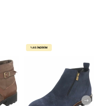
%65
İNDIRIM