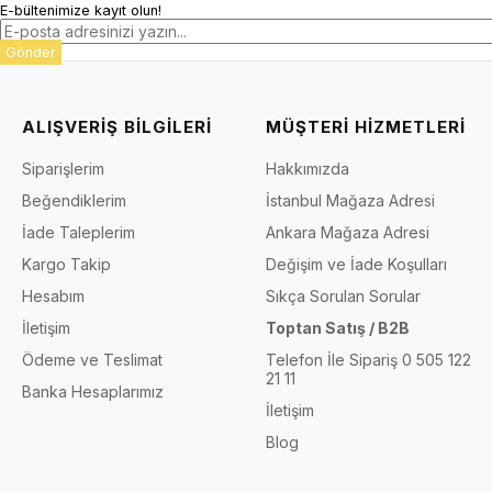
E-bültenimize kayıt olun!
Gönder
ALIŞVERİŞ BİLGİLERİ
MÜŞTERİ HİZMETLERİ
Siparişlerim
Hakkımızda
Beğendiklerim
İstanbul Mağaza Adresi
İade Taleplerim
Ankara Mağaza Adresi
Kargo Takip
Değişim ve İade Koşulları
Hesabım
Sıkça Sorulan Sorular
İletişim
Toptan Satış / B2B
Ödeme ve Teslimat
Telefon İle Sipariş 0 505 122
21 11
Banka Hesaplarımız
İletişim
Blog