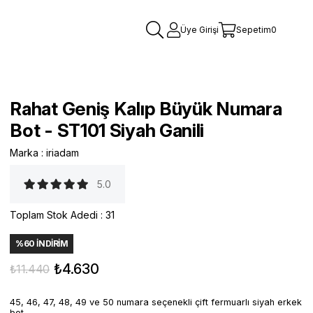
Üye Girişi
Sepetim
0
Rahat Geniş Kalıp Büyük Numara
Bot - ST101 Siyah Ganili
Marka
:
iriadam
5.0
Toplam Stok Adedi
:
31
%
60
İNDIRIM
₺4.630
₺11.440
45, 46, 47, 48, 49 ve 50 numara seçenekli çift fermuarlı siyah erkek
bot