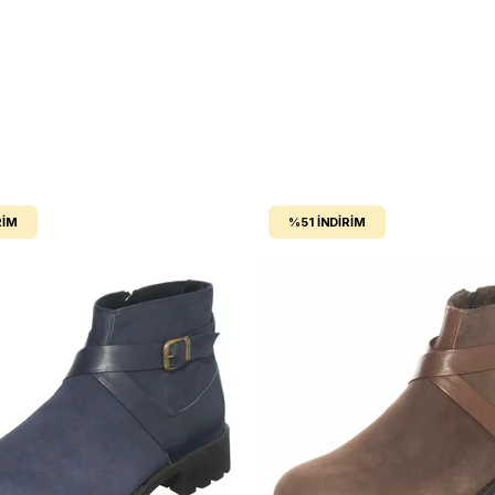
RIM
%51
İNDIRIM