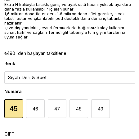
Extra H kalıbıyla taraklı, geniş ve ayak üstü hacmi yüksek ayaklara
daha fazla kullanılabilir iç alan sunar
1,6 mikron dana floter deri, 1,6 mikron dana süet garniler, sıcak
tekstil astar ve çıkarılabilir ped destekli dana derisi iç tabanla
hazırlanır
İç ve dış yandaki işlevsel fermuarlarla bağcıksız kolay kullanım
sunar; hafif ve sağlam Termolight tabanıyla tüm giyim tarzlarına
uyum sağlar
₺490
`den başlayan taksitlerle
Renk
Numara
45
46
47
48
49
CIFT