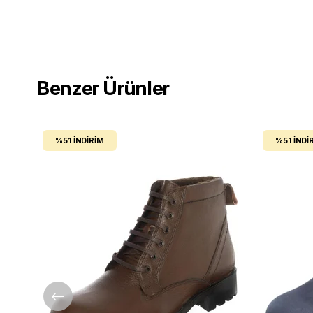
Benzer Ürünler
%51
İNDIRIM
%51
İNDI