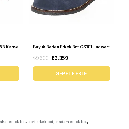
283 Kahve
Büyük Beden Erkek Bot CS101 Lacivert
₺9.600
₺3.359
₺6
SEPETE EKLE
ahat erkek bot
deri erkek bot
İriadam erkek bot
,
,
,