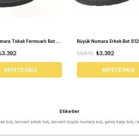
Büyük Numara Tokalı Fermuarlı Bot CS623 Lacivert
Büyük Numara Erkek Bot S1
₺3.392
₺6.870
₺3.392
SEPETE EKLE
SEPETE EKLE
Etiketler
kek bot
lacivert erkek bot
lacivert büyük numara bot
geniş kalıp bot
r
,
,
,
,