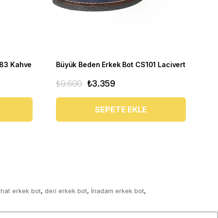
283 Kahve
Büyük Beden Erkek Bot CS101 Lacivert
₺9.600
₺3.359
₺6
SEPETE EKLE
ahat erkek bot
deri erkek bot
İriadam erkek bot
,
,
,