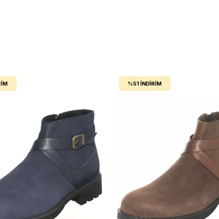
RIM
%51
İNDIRIM