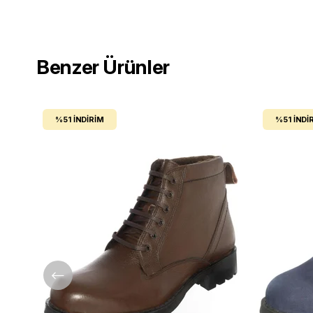
Benzer Ürünler
%51
İNDIRIM
%51
İNDI