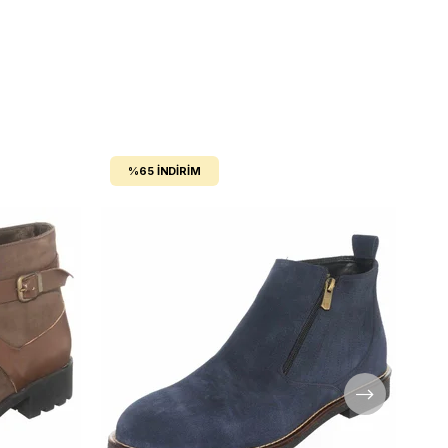
%65
İNDIRIM