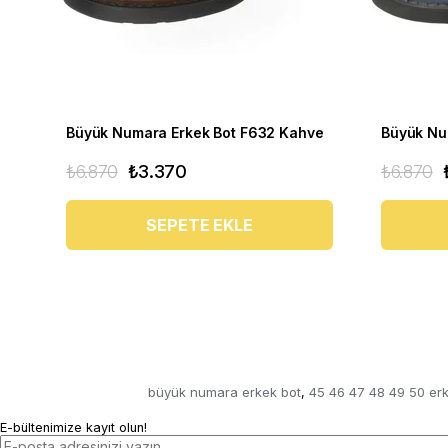
Büyük Numara Erkek Bot F632 Kahve
₺6.870
₺3.370
₺6.870
SEPETE EKLE
büyük numara erkek bot
45 46 47 48 49 50 er
,
E-bültenimize kayıt olun!