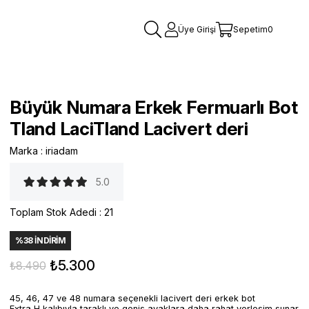
Üye Girişi
Sepetim
0
Büyük Numara Erkek Fermuarlı Bot
Tland LaciTland Lacivert deri
Marka
:
iriadam
5.0
Toplam Stok Adedi
:
21
%
38
İNDIRIM
₺5.300
₺8.490
45, 46, 47 ve 48 numara seçenekli lacivert deri erkek bot
Extra H kalıbıyla taraklı ve geniş ayaklara daha rahat yerleşim sunar