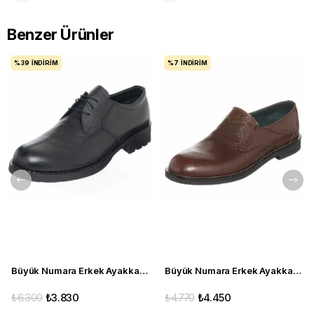
Benzer Ürünler
%39
İNDIRIM
%7
İNDIRIM
Büyük Numara Erkek Ayakkabı S946 Siyah Deri
Büyük Numara Erkek Ayakkabı CS941 Kahve
₺6.300
₺3.830
₺4.770
₺4.450