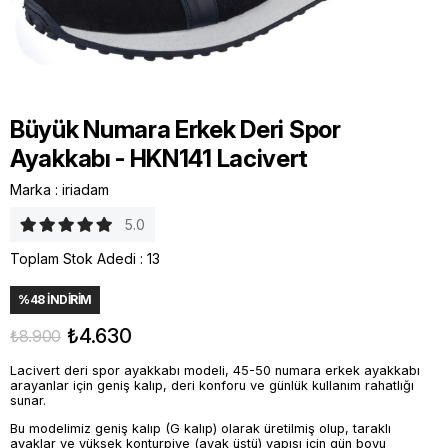
Büyük Numara Erkek Deri Spor
Ayakkabı - HKN141 Lacivert
Marka
:
iriadam
5.0
Toplam Stok Adedi
:
13
%
48
İNDIRIM
₺4.630
₺8.900
Lacivert deri spor ayakkabı modeli, 45-50 numara erkek ayakkabı
arayanlar için geniş kalıp, deri konforu ve günlük kullanım rahatlığı
sunar.
Bu modelimiz geniş kalıp (G kalıp) olarak üretilmiş olup, taraklı
ayaklar ve yüksek konturpiye (ayak üstü) yapısı için gün boyu