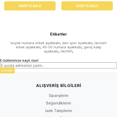
SEPETE EKLE
SEPETE EKLE
Etiketler
büyük numara erkek ayakkabı
deri spor ayakkabı
lacivert
,
,
erkek ayakkabı
45-50 numara ayakkabı
geniş kalıp
,
,
ayakkabı
hkn1141
,
,
E-bültenimize kayıt olun!
Gönder
ALIŞVERİŞ BİLGİLERİ
Siparişlerim
Beğendiklerim
İade Taleplerim