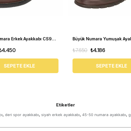
Büyük Numara Erkek Ayakkabı CS941 Kahve
₺4.450
₺7.650
₺4.186
SEPETE EKLE
SEPETE EKLE
Etiketler
bı
deri spor ayakkabı
siyah erkek ayakkabı
45-50 numara ayakkabı
g
,
,
,
,