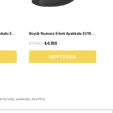
Büyük Numara Yumuşak Ayakkabı EU1840 Kahve
Büyük Numara Erkek Ayakkabı EU1840 SIYAH
₺7.650
₺4.186
₺7
SEPETE EKLE
eniş kalıp ayakkabı
kkz4103
,
,