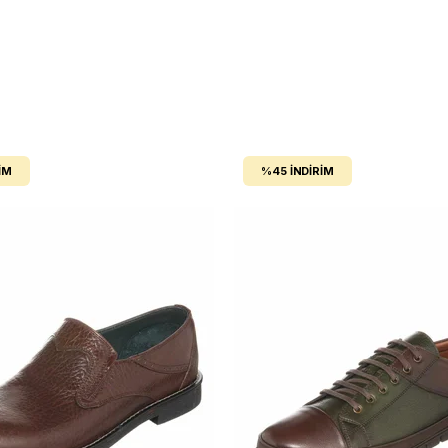
IM
%45
İNDIRIM