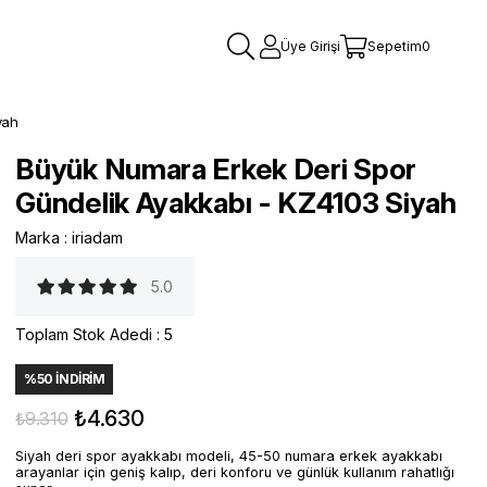
Üye Girişi
Sepetim
0
yah
Büyük Numara Erkek Deri Spor
Gündelik Ayakkabı - KZ4103 Siyah
Marka
:
iriadam
5.0
Toplam Stok Adedi
:
5
%
50
İNDIRIM
₺4.630
₺9.310
Siyah deri spor ayakkabı modeli, 45-50 numara erkek ayakkabı
arayanlar için geniş kalıp, deri konforu ve günlük kullanım rahatlığı