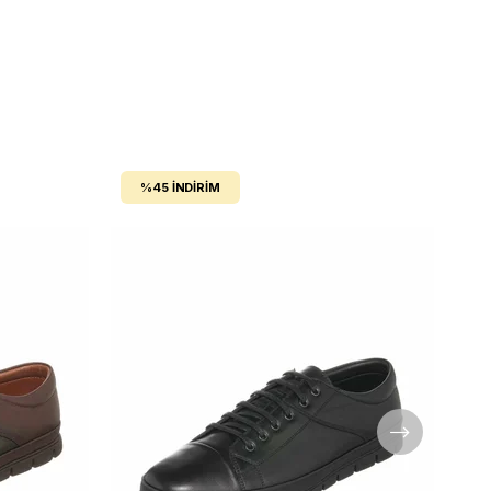
%45
İNDIRIM