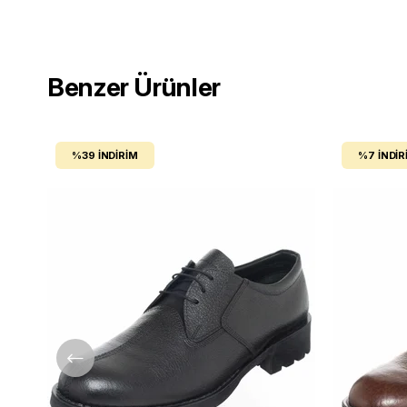
Benzer Ürünler
%39
İNDIRIM
%7
İNDIR