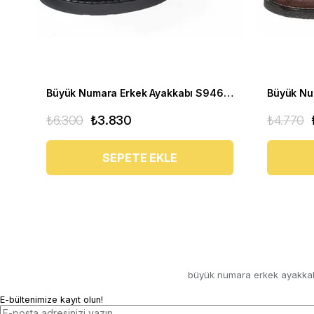
Büyük Numara Erkek Ayakkabı S946 Siyah Deri
₺6.300
₺3.830
₺4.770
SEPETE EKLE
büyük numara erkek ayakka
E-bültenimize kayıt olun!