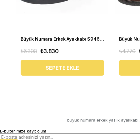
Büyük Numara Erkek Ayakkabı S946 Siyah Deri
₺6.300
₺3.830
₺4.770
SEPETE EKLE
büyük numara erkek yazlık ayakkabı
,
E-bültenimize kayıt olun!