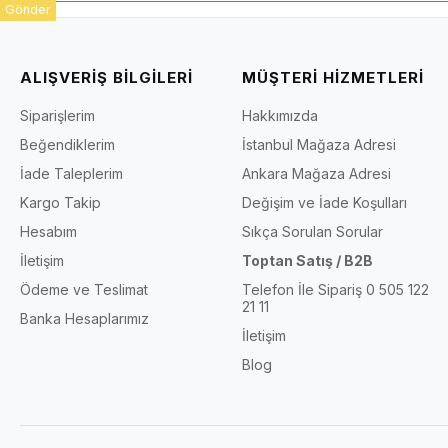
Gönder
ALIŞVERİŞ BİLGİLERİ
MÜŞTERİ HİZMETLERİ
Siparişlerim
Hakkımızda
Beğendiklerim
İstanbul Mağaza Adresi
İade Taleplerim
Ankara Mağaza Adresi
Kargo Takip
Değişim ve İade Koşulları
Hesabım
Sıkça Sorulan Sorular
İletişim
Toptan Satış / B2B
Ödeme ve Teslimat
Telefon İle Sipariş 0 505 122
21 11
Banka Hesaplarımız
İletişim
Blog