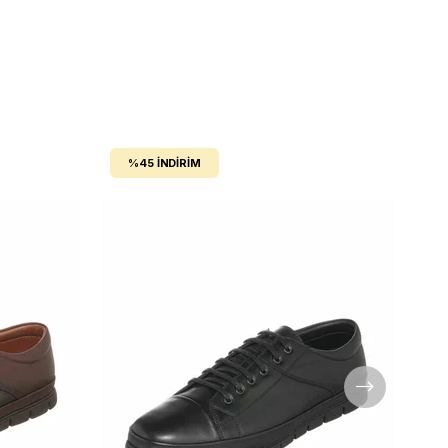
%45
İNDIRIM