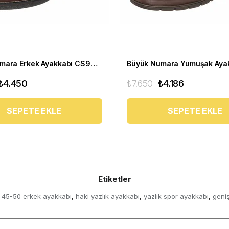
Büyük Numara Erkek Ayakkabı CS941 Kahve
₺4.450
₺7.650
₺4.186
SEPETE EKLE
SEPETE EKLE
Etiketler
45-50 erkek ayakkabı
haki yazlık ayakkabı
yazlık spor ayakkabı
geniş
,
,
,