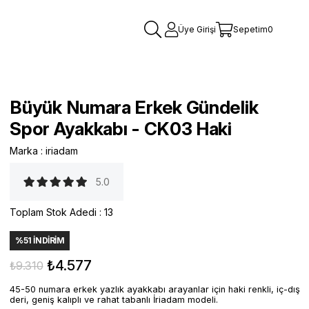
Üye Girişi
Sepetim
0
Büyük Numara Erkek Gündelik
Spor Ayakkabı - CK03 Haki
Marka
:
iriadam
5.0
Toplam Stok Adedi
:
13
%
51
İNDIRIM
₺4.577
₺9.310
45-50 numara erkek yazlık ayakkabı arayanlar için haki renkli, iç-dış
deri, geniş kalıplı ve rahat tabanlı İriadam modeli.