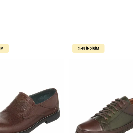
IM
%45
İNDIRIM