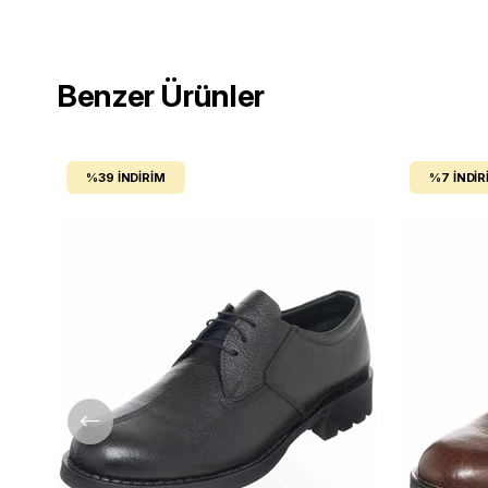
Benzer Ürünler
%39
İNDIRIM
%7
İNDIR