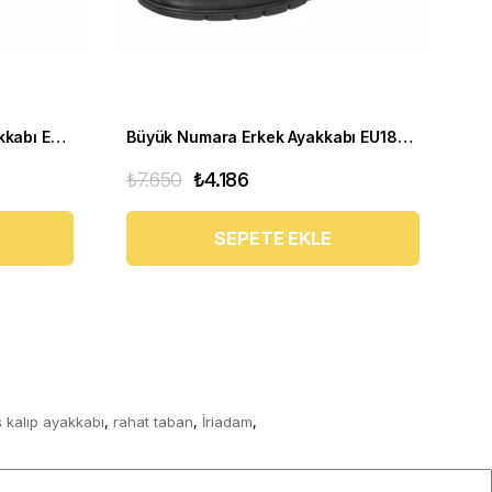
Büyük Numara Yumuşak Ayakkabı EU1840 Kahve
Büyük Numara Erkek Ayakkabı EU1840 SIYAH
₺7.650
₺4.186
₺7
SEPETE EKLE
 kalıp ayakkabı
rahat taban
İriadam
,
,
,