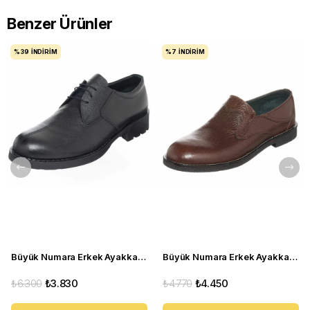
Benzer Ürünler
%39
İNDIRIM
%7
İNDIRIM
Büyük Numara Erkek Ayakkabı S946 Siyah Deri
Büyük Numara Erkek Ayakkabı CS941 Kahve
₺6.300
₺3.830
₺4.770
₺4.450