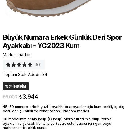
Büyük Numara Erkek Günlük Deri Spor
Ayakkabı - YC2023 Kum
Marka
:
iriadam
5.0
Toplam Stok Adedi
:
34
%
34
İNDIRIM
₺3.944
₺6.000
45-50 numara erkek yazlık ayakkabı arayanlar için kum renkli, iç-dış
deri, geniş kalıplı ve rahat tabanlı İriadam modeli.
Bu modelimiz geniş kalıp (G kalıp) olarak üretilmiş olup, taraklı
ayaklar ve yüksek konturpiye (ayak üstü) yapısı için gün boyu
maksimum ferahlık sunar.