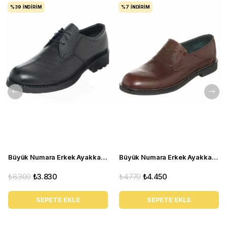
%39
İNDIRIM
%7
İNDIRIM
Büyük Numara Erkek Ayakkabı S946 Siyah Deri
Büyük Numara Erkek Ayakkabı CS941 Kahve
₺6.300
₺3.830
₺4.770
₺4.450
SEPETE EKLE
SEPETE EKLE