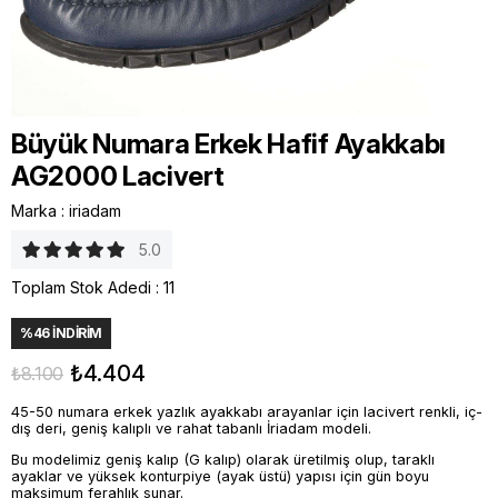
Büyük Numara Erkek Hafif Ayakkabı
AG2000 Lacivert
Marka
:
iriadam
5.0
Toplam Stok Adedi
:
11
%
46
İNDIRIM
₺4.404
₺8.100
45-50 numara erkek yazlık ayakkabı arayanlar için lacivert renkli, iç-
dış deri, geniş kalıplı ve rahat tabanlı İriadam modeli.
Bu modelimiz geniş kalıp (G kalıp) olarak üretilmiş olup, taraklı
ayaklar ve yüksek konturpiye (ayak üstü) yapısı için gün boyu
maksimum ferahlık sunar.