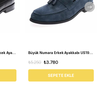
Klasik Büyük Numara Deri Erkek Ayakkabısı US190505-SİYAH
Büyük Numara Erkek Ayakkabı US190507
₺5.250
₺3.780
₺1
SEPETE EKLE