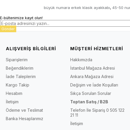
büyük numara erkek klasik ayakkabı
45-50 nu
,
E-bültenimize kayıt olun!
Gönder
ALIŞVERİŞ BİLGİLERİ
MÜŞTERİ HİZMETLERİ
Siparişlerim
Hakkımızda
Beğendiklerim
İstanbul Mağaza Adresi
İade Taleplerim
Ankara Mağaza Adresi
Kargo Takip
Değişim ve İade Koşulları
Hesabım
Sıkça Sorulan Sorular
İletişim
Toptan Satış / B2B
Ödeme ve Teslimat
Telefon İle Sipariş 0 505 122
21 11
Banka Hesaplarımız
İletişim