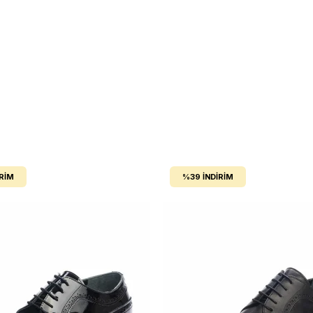
IRIM
%39
İNDIRIM