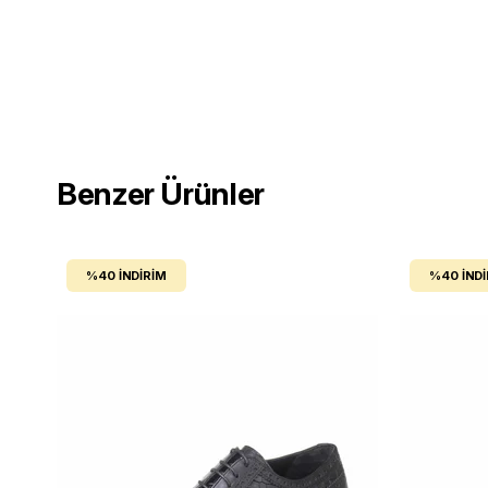
Benzer Ürünler
%40
İNDIRIM
%40
İND