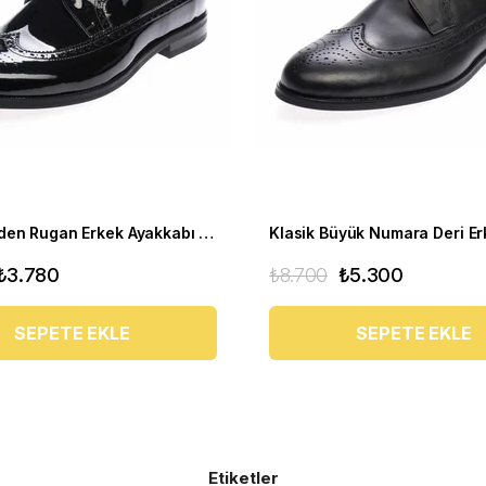
Büyük Beden Rugan Erkek Ayakkabı US190504-SİYAH
₺3.780
₺8.700
₺5.300
SEPETE EKLE
SEPETE EKLE
Etiketler