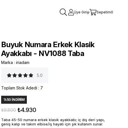
Üye Girişi
Sepetim
0
Buyuk Numara Erkek Klasik
Ayakkabı - NV1088 Taba
Marka
:
iriadam
5.0
Toplam Stok Adedi
:
7
%
50
İNDIRIM
₺4.930
₺9.800
Taba 45-50 numara erkek klasik ayakkabı; iç dış deri yapı,
geniş kalıp ve takım elbise/iş hayatı için şık kullanım sunar.