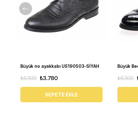
Büyük no ayakkabı US190503-SİYAH
₺6.300
₺3.780
₺6.300
SEPETE EKLE