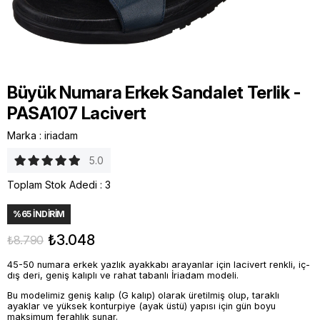
Büyük Numara Erkek Sandalet Terlik -
PASA107 Lacivert
Marka
:
iriadam
5.0
Toplam Stok Adedi
:
3
%
65
İNDIRIM
₺3.048
₺8.790
45-50 numara erkek yazlık ayakkabı arayanlar için lacivert renkli, iç-
dış deri, geniş kalıplı ve rahat tabanlı İriadam modeli.
Bu modelimiz geniş kalıp (G kalıp) olarak üretilmiş olup, taraklı
ayaklar ve yüksek konturpiye (ayak üstü) yapısı için gün boyu
maksimum ferahlık sunar.