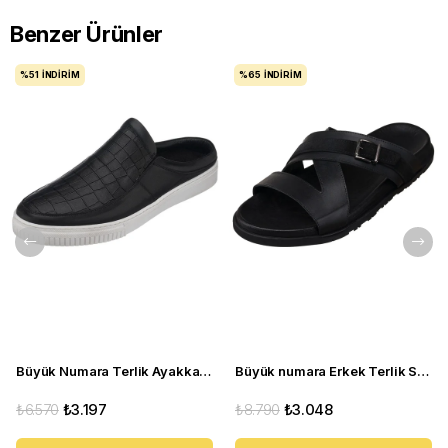
Benzer Ürünler
%51
İNDIRIM
%65
İNDIRIM
Büyük Numara Terlik Ayakkabı - CEM-01 Siyah
Büyük numara Erkek Terlik Sandalet - PASA107 Siyah
₺6.570
₺3.197
₺8.790
₺3.048