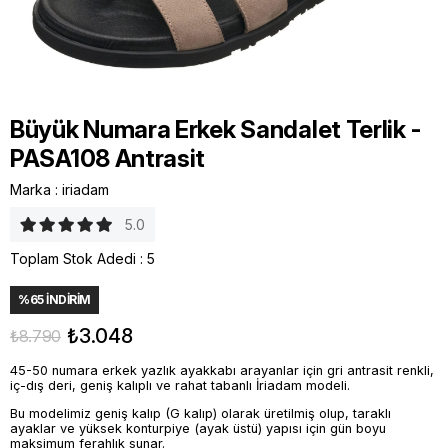
Büyük Numara Erkek Sandalet Terlik -
PASA108 Antrasit
Marka
:
iriadam
5.0
Toplam Stok Adedi
:
5
%
65
İNDIRIM
₺3.048
₺8.790
45-50 numara erkek yazlık ayakkabı arayanlar için gri antrasit renkli,
iç-dış deri, geniş kalıplı ve rahat tabanlı İriadam modeli.
Bu modelimiz geniş kalıp (G kalıp) olarak üretilmiş olup, taraklı
ayaklar ve yüksek konturpiye (ayak üstü) yapısı için gün boyu
maksimum ferahlık sunar.