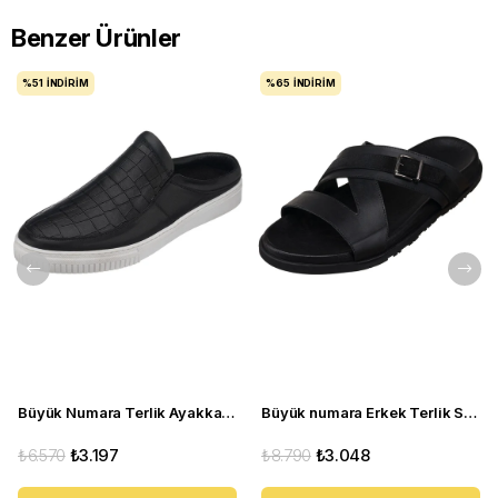
Benzer Ürünler
%51
İNDIRIM
%65
İNDIRIM
Büyük Numara Terlik Ayakkabı - CEM-01 Siyah
Büyük numara Erkek Terlik Sandalet - PASA107 Siyah
₺6.570
₺3.197
₺8.790
₺3.048