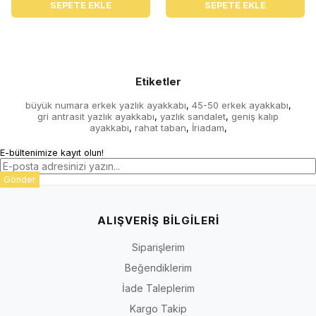
SEPETE EKLE
SEPETE EKLE
Etiketler
büyük numara erkek yazlık ayakkabı
45-50 erkek ayakkabı
,
,
gri antrasit yazlık ayakkabı
yazlık sandalet
geniş kalıp
,
,
ayakkabı
rahat taban
İriadam
,
,
,
E-bültenimize kayıt olun!
Gönder
ALIŞVERİŞ BİLGİLERİ
Siparişlerim
Beğendiklerim
İade Taleplerim
Kargo Takip