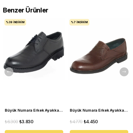
Benzer Ürünler
%39
İNDIRIM
%7
İNDIRIM
Büyük Numara Erkek Ayakkabı S946 Siyah Deri
Büyük Numara Erkek Ayakkabı CS941 Kahve
₺6.300
₺3.830
₺4.770
₺4.450