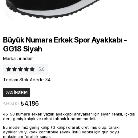
Büyük Numara Erkek Spor Ayakkabı -
GG18 Siyah
Marka
:
iriadam
5.0
Toplam Stok Adedi
:
34
%
55
İNDIRIM
₺4.186
₺9.300
45-50 numara erkek yazlık ayakkabı arayanlar için siyah renkli, iç-dış
deri, geniş kalıplı ve rahat tabanlı İriadam modeli.
Bu modelimiz geniş kalıp (G kalıp) olarak üretilmiş olup, taraklı
ayaklar ve yüksek konturpiye (ayak üstü) yapısı için gün boyu
maksimum ferahlık sunar.