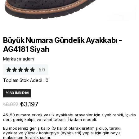
Büyük Numara Gündelik Ayakkabı -
AG4181 Siyah
Marka
:
iriadam
5.0
Toplam Stok Adedi
:
0
%
60
İNDIRIM
₺3.197
₺8.022
45-50 numara erkek yazlık ayakkabı arayanlar için siyah renkli, iç-dış
deri, geniş kalıplı ve rahat tabanlı İriadam modeli.
Bu modelimiz geniş kalıp (G kalıp) olarak üretilmiş olup, taraklı
ayaklar ve yüksek konturpiye (ayak üstü) yapısı için gün boyu
maksimum ferahlık sunar.