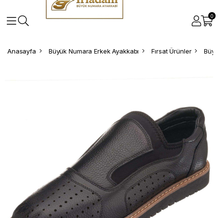
0
Anasayfa
Büyük Numara Erkek Ayakkabı
Fırsat Ürünler
Büyü