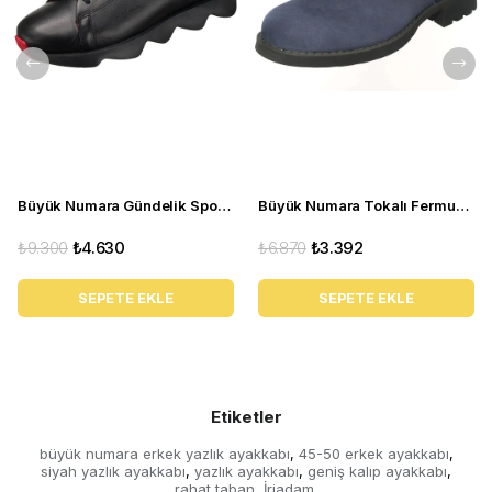
Büyük Numara Gündelik Spor Ayakkabı - STQUEEN Siyah Kırmızı
Büyük Numara Tokalı Fermuarlı Bot CS623 Lacivert
₺9.300
₺4.630
₺6.870
₺3.392
SEPETE EKLE
SEPETE EKLE
Etiketler
büyük numara erkek yazlık ayakkabı
45-50 erkek ayakkabı
,
,
siyah yazlık ayakkabı
yazlık ayakkabı
geniş kalıp ayakkabı
,
,
,
rahat taban
İriadam
,
,