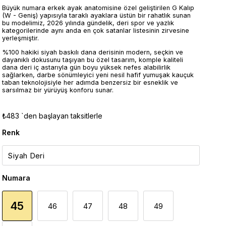
Büyük numara erkek ayak anatomisine özel geliştirilen G Kalıp
(W - Geniş) yapısıyla taraklı ayaklara üstün bir rahatlık sunan
bu modelimiz, 2026 yılında gündelik, deri spor ve yazlık
kategorilerinde aynı anda en çok satanlar listesinin zirvesine
yerleşmiştir.
%100 hakiki siyah baskılı dana derisinin modern, seçkin ve
dayanıklı dokusunu taşıyan bu özel tasarım, komple kaliteli
dana deri iç astarıyla gün boyu yüksek nefes alabilirlik
sağlarken, darbe sönümleyici yeni nesil hafif yumuşak kauçuk
taban teknolojisiyle her adımda benzersiz bir esneklik ve
sarsılmaz bir yürüyüş konforu sunar.
₺483
`den başlayan taksitlerle
Renk
Numara
45
46
47
48
49