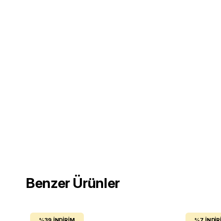
Benzer Ürünler
%39
İNDIRIM
%7
İNDIR