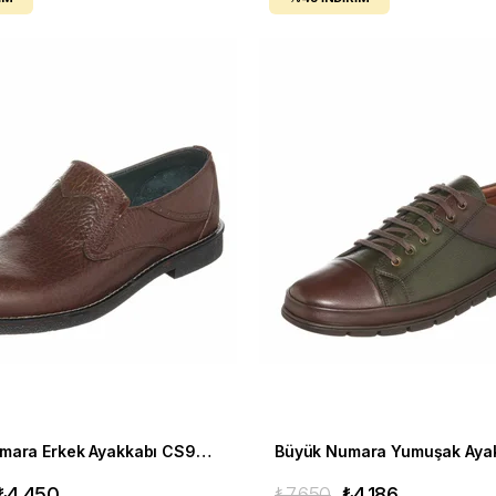
Büyük Numara Erkek Ayakkabı CS941 Kahve
₺4.450
₺7.650
₺4.186