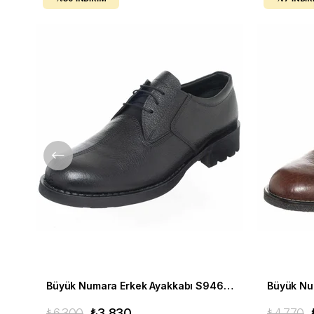
Büyük Numara Erkek Ayakkabı S946 Siyah Deri
₺6.300
₺3.830
₺4.770