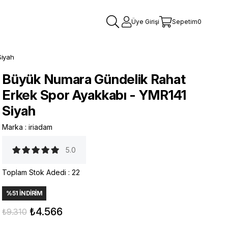
Üye Girişi
Sepetim
0
Siyah
Büyük Numara Gündelik Rahat
Erkek Spor Ayakkabı - YMR141
Siyah
Marka
:
iriadam
5.0
Toplam Stok Adedi
:
22
%
51
İNDIRIM
₺4.566
₺9.310