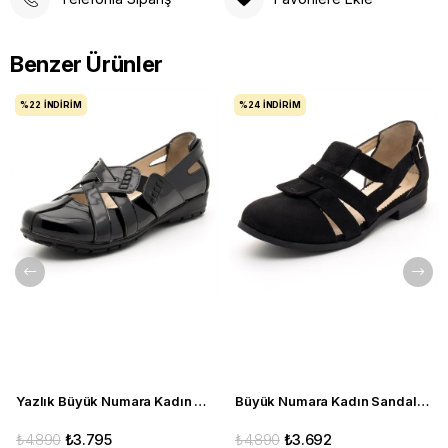
Benzer Ürünler
%22
İNDIRIM
%24
İNDIRIM
Yazlık Büyük Numara Kadın Babet C1347 siyah
Büyük Numara Kadın Sandalet Babet Ayakkabı 6259 siyah
₺4.890
₺3.795
₺4.890
₺3.692