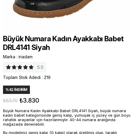
Büyük Numara Kadın Ayakkabı Babet
DRL4141 Siyah
Marka
:
iriadam
5.0
Toplam Stok Adedi
:
219
%
42
İNDIRIM
₺3.830
₺6.570
Büyük Numara Kadın Ayakkabı Babet DRL4141 Siyah, büyük numara
kadın babet kategorisinde geniş kalıp, yumuşak iç yüzey ve gün boyu
rahatlık arayanlar için hazırlanmıştır. 40-44 numara aralığında
mağazada denenebilir.
Bu modelimiz geniş kalıp (G kalıp) olarak üretilmiş olup, taraklı