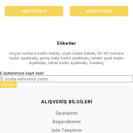
SEPETE EKLE
SEPETE EKLE
Etiketler
büyük numara kadın babet
siyah kadın babet
40-44 numara
,
,
kadın ayakkabı
geniş kalıp kadın ayakkabı
taraklı ayak kadın
,
,
ayakkabı
rahat kadın ayakkabı
İriadam
,
,
,
E-bültenimize kayıt olun!
Gönder
ALIŞVERİŞ BİLGİLERİ
Siparişlerim
Beğendiklerim
İade Taleplerim