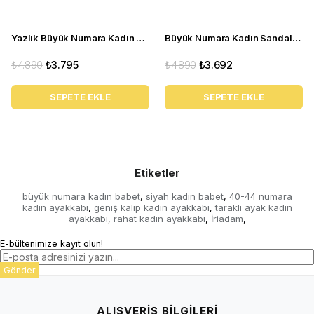
Yazlık Büyük Numara Kadın Babet C1347 siyah
Büyük Numara Kadın Sandalet Babet Ayakkabı 6259 siyah
₺4.890
₺3.795
₺4.890
₺3.692
SEPETE EKLE
SEPETE EKLE
Etiketler
büyük numara kadın babet
siyah kadın babet
40-44 numara
,
,
kadın ayakkabı
geniş kalıp kadın ayakkabı
taraklı ayak kadın
,
,
ayakkabı
rahat kadın ayakkabı
İriadam
,
,
,
E-bültenimize kayıt olun!
Gönder
ALIŞVERİŞ BİLGİLERİ