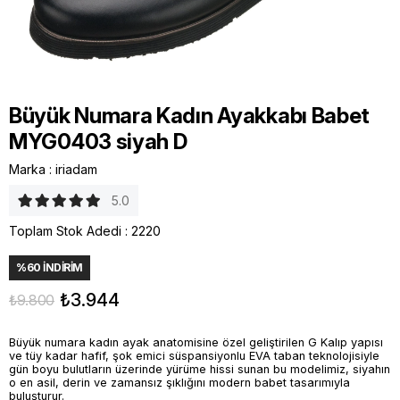
Büyük Numara Kadın Ayakkabı Babet
MYG0403 siyah D
Marka
:
iriadam
5.0
Toplam Stok Adedi
:
2220
%
60
İNDIRIM
₺3.944
₺9.800
Büyük numara kadın ayak anatomisine özel geliştirilen G Kalıp yapısı
ve tüy kadar hafif, şok emici süspansiyonlu EVA taban teknolojisiyle
gün boyu bulutların üzerinde yürüme hissi sunan bu modelimiz, siyahın
o en asil, derin ve zamansız şıklığını modern babet tasarımıyla
buluşturur.