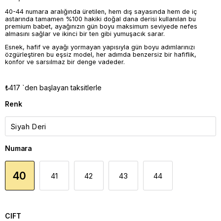
40-44 numara aralığında üretilen, hem dış sayasında hem de iç
astarında tamamen %100 hakiki doğal dana derisi kullanılan bu
premium babet, ayağınızın gün boyu maksimum seviyede nefes
almasını sağlar ve ikinci bir ten gibi yumuşacık sarar.
Esnek, hafif ve ayağı yormayan yapısıyla gün boyu adımlarınızı
özgürleştiren bu eşsiz model, her adımda benzersiz bir hafiflik,
konfor ve sarsılmaz bir denge vadeder.
₺417
`den başlayan taksitlerle
Renk
Numara
40
41
42
43
44
CIFT