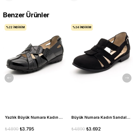
Benzer Ürünler
%22
İNDIRIM
%24
İNDIRIM
Yazlık Büyük Numara Kadın Babet C1347 siyah
Büyük Numara Kadın Sandalet Babet Ayakkabı 6259 siyah
₺4.890
₺3.795
₺4.890
₺3.692