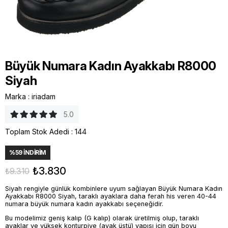
Büyük Numara Kadın Ayakkabı R8000
Siyah
Marka
:
iriadam
5.0
Toplam Stok Adedi
:
144
%
59
İNDIRIM
₺3.830
₺9.310
Siyah rengiyle günlük kombinlere uyum sağlayan Büyük Numara Kadın
Ayakkabı R8000 Siyah, taraklı ayaklara daha ferah his veren 40-44
numara büyük numara kadın ayakkabı seçeneğidir.
Bu modelimiz geniş kalıp (G kalıp) olarak üretilmiş olup, taraklı
ayaklar ve yüksek konturpiye (ayak üstü) yapısı için gün boyu