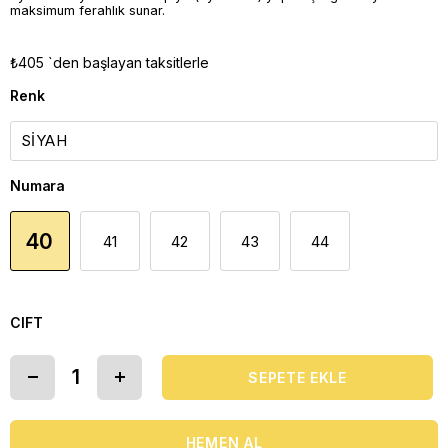
maksimum ferahlık sunar.
₺405
`den başlayan taksitlerle
Renk
Numara
40
41
42
43
44
CIFT