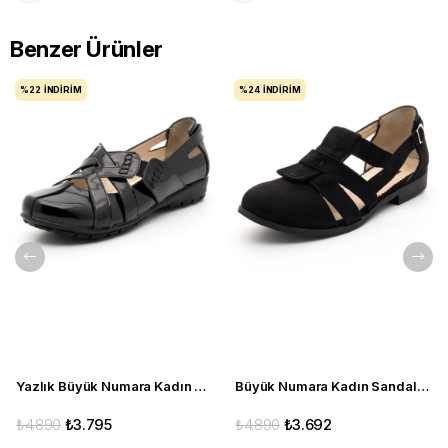
Benzer Ürünler
%22
İNDIRIM
%24
İNDIRIM
Yazlık Büyük Numara Kadın Babet C1347 siyah
Büyük Numara Kadın Sandalet Babet Ayakkabı 6259 siyah
₺4.890
₺3.795
₺4.890
₺3.692