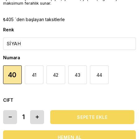
maksimum ferahlık sunar.
₺405
`den başlayan taksitlerle
Renk
Numara
40
41
42
43
44
CIFT