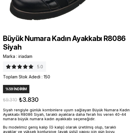
Büyük Numara Kadın Ayakkabı R8086
Siyah
Marka
:
iriadam
5.0
Toplam Stok Adedi
:
150
%
59
İNDIRIM
₺3.830
₺9.310
Siyah rengiyle günlük kombinlere uyum sağlayan Büyük Numara Kadın
Ayakkabı R8086 Siyah, taraklı ayaklara daha ferah his veren 40-44
numara büyük numara kadın ayakkabı seçeneğidir.
Bu modelimiz geniş kalıp (G kalıp) olarak üretilmiş olup, taraklı
ayaklar ve yüksek konturpiye (ayak üstü) yapısı için gün boyu