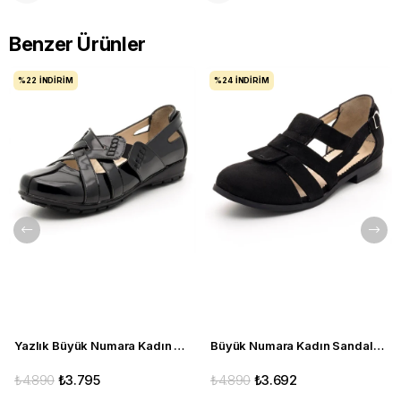
Benzer Ürünler
%22
İNDIRIM
%24
İNDIRIM
Yazlık Büyük Numara Kadın Babet C1347 siyah
Büyük Numara Kadın Sandalet Babet Ayakkabı 6259 siyah
₺4.890
₺3.795
₺4.890
₺3.692