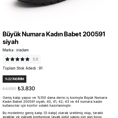
Büyük Numara Kadın Babet 200591
siyah
Marka
:
iriadam
5.0
Toplam Stok Adedi
:
91
%
22
İNDIRIM
₺3.830
₺4.890
Geniş kalıp yapısı ve %100 dana derisi iç kısmıyla Büyük Numara
Kadın Babet 200591 siyah, 40, 41, 42, 43 ve 44 numara kadın
kullanıcılar için konfor odaklı hazırlanmıştır.
Bu modelimiz geniş kalıp (G kalıp) olarak üretilmiş olup, taraklı
ayaklar ve yüksek konturpiye (ayak üstü) yapısı için gün boyu