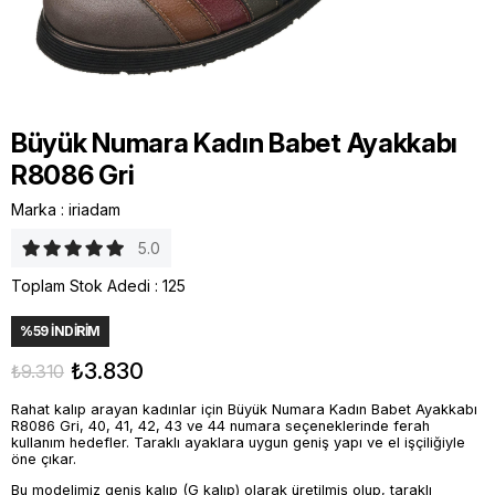
Büyük Numara Kadın Babet Ayakkabı
R8086 Gri
Marka
:
iriadam
5.0
Toplam Stok Adedi
:
125
%
59
İNDIRIM
₺3.830
₺9.310
Rahat kalıp arayan kadınlar için Büyük Numara Kadın Babet Ayakkabı
R8086 Gri, 40, 41, 42, 43 ve 44 numara seçeneklerinde ferah
kullanım hedefler. Taraklı ayaklara uygun geniş yapı ve el işçiliğiyle
öne çıkar.
Bu modelimiz geniş kalıp (G kalıp) olarak üretilmiş olup, taraklı