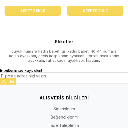
SEPETE EKLE
SEPETE EKLE
Etiketler
büyük numara kadın babet
gri kadın babet
40-44 numara
,
,
kadın ayakkabı
geniş kalıp kadın ayakkabı
taraklı ayak kadın
,
,
ayakkabı
rahat kadın ayakkabı
İriadam
,
,
,
E-bültenimize kayıt olun!
Gönder
ALIŞVERİŞ BİLGİLERİ
Siparişlerim
Beğendiklerim
İade Taleplerim