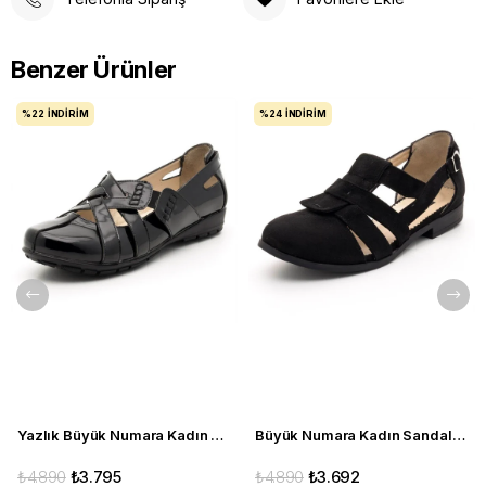
Benzer Ürünler
%22
İNDIRIM
%24
İNDIRIM
Yazlık Büyük Numara Kadın Babet C1347 siyah
Büyük Numara Kadın Sandalet Babet Ayakkabı 6259 siyah
₺4.890
₺3.795
₺4.890
₺3.692