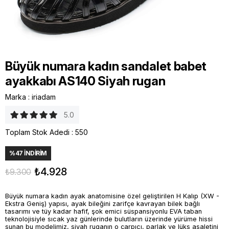
Büyük numara kadın sandalet babet
ayakkabı AS140 Siyah rugan
Marka
:
iriadam
5.0
Toplam Stok Adedi
:
550
%
47
İNDIRIM
₺4.928
₺9.300
Büyük numara kadın ayak anatomisine özel geliştirilen H Kalıp (XW -
Ekstra Geniş) yapısı, ayak bileğini zarifçe kavrayan bilek bağlı
tasarımı ve tüy kadar hafif, şok emici süspansiyonlu EVA taban
teknolojisiyle sıcak yaz günlerinde bulutların üzerinde yürüme hissi
sunan bu modelimiz, siyah ruganın o çarpıcı, parlak ve lüks asaletini