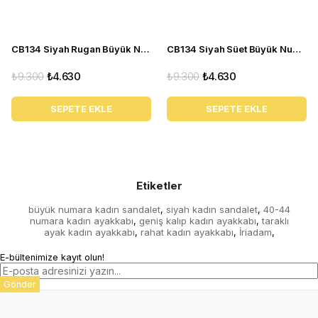
CB134 Siyah Rugan Büyük Numara yazlık kadın babet ayakkabı
CB134 Siyah Süet Büyük Numara yazlık kadın babet ayakkabı
₺9.300
₺4.630
₺9.300
₺4.630
SEPETE EKLE
SEPETE EKLE
Etiketler
büyük numara kadın sandalet
siyah kadın sandalet
40-44
,
,
numara kadın ayakkabı
geniş kalıp kadın ayakkabı
taraklı
,
,
ayak kadın ayakkabı
rahat kadın ayakkabı
İriadam
,
,
,
E-bültenimize kayıt olun!
Gönder