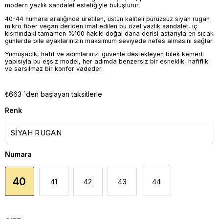
modern yazlık sandalet estetiğiyle buluşturur.
40-44 numara aralığında üretilen, üstün kaliteli pürüzsüz siyah rugan
mikro fiber vegan deriden imal edilen bu özel yazlık sandalet, iç
kısmındaki tamamen %100 hakiki doğal dana derisi astarıyla en sıcak
günlerde bile ayaklarınızın maksimum seviyede nefes almasını sağlar.
Yumuşacık, hafif ve adımlarınızı güvenle destekleyen bilek kemerli
yapısıyla bu eşsiz model, her adımda benzersiz bir esneklik, hafiflik
ve sarsılmaz bir konfor vadeder.
₺663
`den başlayan taksitlerle
Renk
Numara
40
41
42
43
44