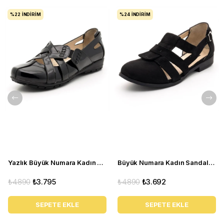
%22
İNDIRIM
%24
İNDIRIM
Yazlık Büyük Numara Kadın Babet C1347 siyah
Büyük Numara Kadın Sandalet Babet Ayakkabı 6259 siyah
₺4.890
₺3.795
₺4.890
₺3.692
SEPETE EKLE
SEPETE EKLE