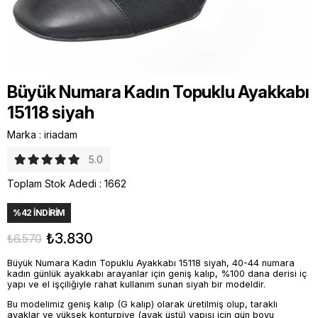
Büyük Numara Kadın Topuklu Ayakkabı
15118 siyah
Marka
:
iriadam
5.0
Toplam Stok Adedi
:
1662
%
42
İNDIRIM
₺3.830
₺6.570
Büyük Numara Kadın Topuklu Ayakkabı 15118 siyah, 40-44 numara
kadın günlük ayakkabı arayanlar için geniş kalıp, %100 dana derisi iç
yapı ve el işçiliğiyle rahat kullanım sunan siyah bir modeldir.
Bu modelimiz geniş kalıp (G kalıp) olarak üretilmiş olup, taraklı
ayaklar ve yüksek konturpiye (ayak üstü) yapısı için gün boyu