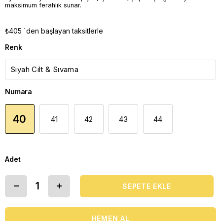
maksimum ferahlık sunar.
₺405
`den başlayan taksitlerle
Renk
Numara
40
41
42
43
44
Adet