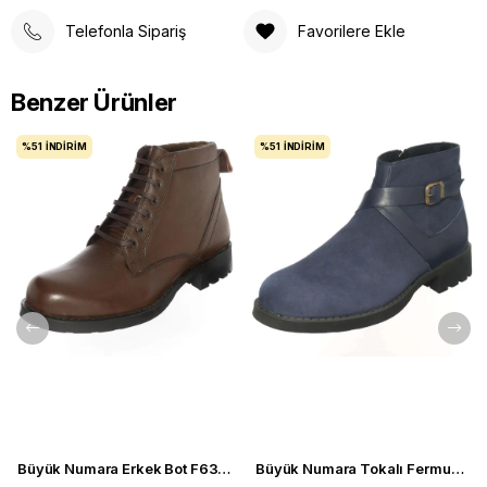
Telefonla Sipariş
Favorilere Ekle
Benzer Ürünler
%51
İNDIRIM
%51
İNDIRIM
Büyük Numara Erkek Bot F632 Kahve
Büyük Numara Tokalı Fermuarlı Bot CS623 Lacivert