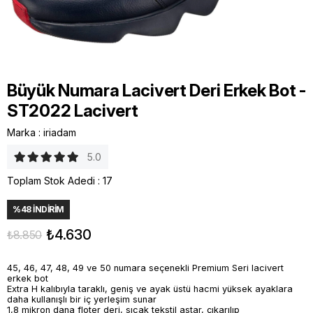
Büyük Numara Lacivert Deri Erkek Bot -
ST2022 Lacivert
Marka
:
iriadam
5.0
Toplam Stok Adedi
:
17
%
48
İNDIRIM
₺4.630
₺8.850
45, 46, 47, 48, 49 ve 50 numara seçenekli Premium Seri lacivert
erkek bot
Extra H kalıbıyla taraklı, geniş ve ayak üstü hacmi yüksek ayaklara
daha kullanışlı bir iç yerleşim sunar
1,8 mikron dana floter deri, sıcak tekstil astar, çıkarılıp