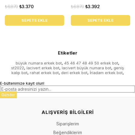
₺6.870
₺3.370
₺6.870
₺3.392
SEPETE EKLE
SEPETE EKLE
Etiketler
büyük numara erkek bot
45 46 47 48 49 50 erkek bot
,
,
st2022
lacivert erkek bot
lacivert büyük numara bot
geniş
,
,
,
kalıp bot
rahat erkek bot
deri erkek bot
İriadam erkek bot
,
,
,
,
E-bültenimize kayıt olun!
Gönder
ALIŞVERİŞ BİLGİLERİ
Siparişlerim
Beğendiklerim