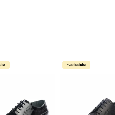
IRIM
%39
İNDIRIM