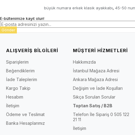
büyük numara erkek klasik ayakkabı
45-50 num
,
E-bültenimize kayıt olun!
Gönder
ALIŞVERİŞ BİLGİLERİ
MÜŞTERİ HİZMETLERİ
Siparişlerim
Hakkımızda
Beğendiklerim
İstanbul Mağaza Adresi
İade Taleplerim
Ankara Mağaza Adresi
Kargo Takip
Değişim ve İade Koşulları
Hesabım
Sıkça Sorulan Sorular
İletişim
Toptan Satış / B2B
Ödeme ve Teslimat
Telefon İle Sipariş 0 505 122
21 11
Banka Hesaplarımız
İletişim