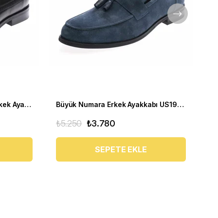
Klasik Büyük Numara Deri Erkek Ayakkabısı US190505-SİYAH
Büyük Numara Erkek Ayakkabı US190507
₺5.250
₺3.780
₺1
SEPETE EKLE