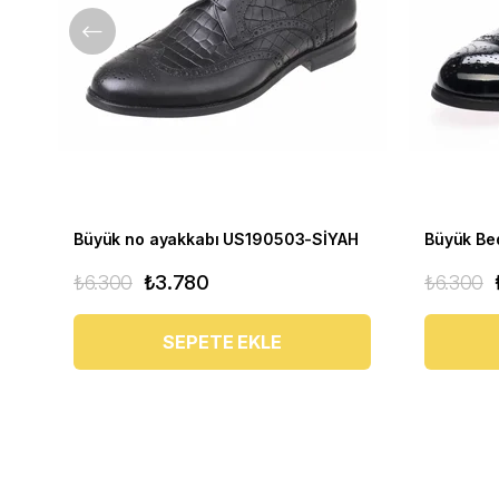
Büyük no ayakkabı US190503-SİYAH
₺6.300
₺3.780
₺6.300
SEPETE EKLE