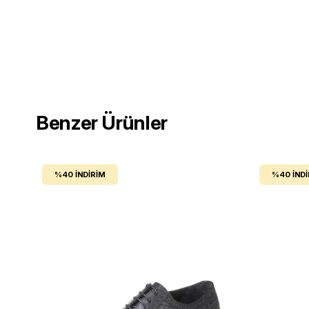
Benzer Ürünler
%40
İNDIRIM
%40
İND