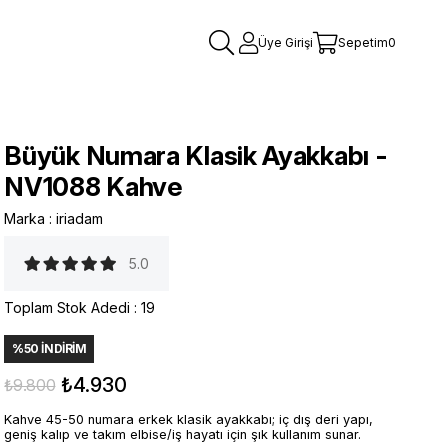
Üye Girişi
Sepetim
0
Büyük Numara Klasik Ayakkabı -
NV1088 Kahve
Marka
:
iriadam
5.0
Toplam Stok Adedi
:
19
%
50
İNDIRIM
₺4.930
₺9.800
Kahve 45-50 numara erkek klasik ayakkabı; iç dış deri yapı,
geniş kalıp ve takım elbise/iş hayatı için şık kullanım sunar.