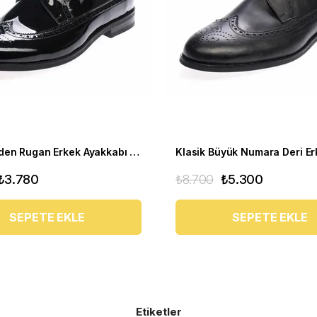
Büyük Beden Rugan Erkek Ayakkabı US190504-SİYAH
₺3.780
₺8.700
₺5.300
SEPETE EKLE
SEPETE EKLE
Etiketler