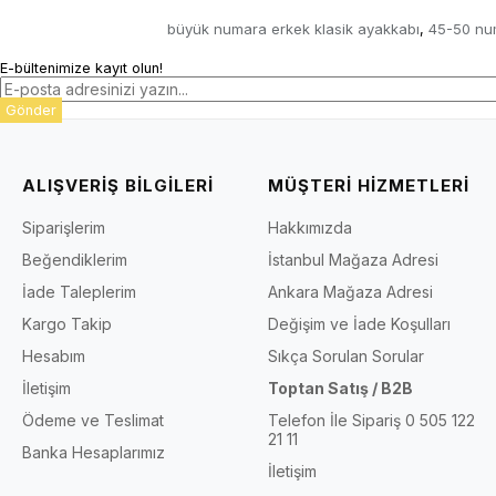
büyük numara erkek klasik ayakkabı
45-50 nu
,
E-bültenimize kayıt olun!
Gönder
ALIŞVERİŞ BİLGİLERİ
MÜŞTERİ HİZMETLERİ
Siparişlerim
Hakkımızda
Beğendiklerim
İstanbul Mağaza Adresi
İade Taleplerim
Ankara Mağaza Adresi
Kargo Takip
Değişim ve İade Koşulları
Hesabım
Sıkça Sorulan Sorular
İletişim
Toptan Satış / B2B
Ödeme ve Teslimat
Telefon İle Sipariş 0 505 122
21 11
Banka Hesaplarımız
İletişim