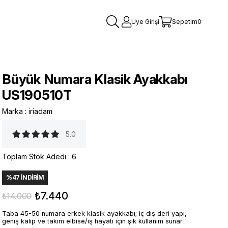
Üye Girişi
Sepetim
0
Büyük Numara Klasik Ayakkabı
US190510T
Marka
:
iriadam
5.0
Toplam Stok Adedi
:
6
%
47
İNDIRIM
₺7.440
₺14.000
Taba 45-50 numara erkek klasik ayakkabı; iç dış deri yapı,
geniş kalıp ve takım elbise/iş hayatı için şık kullanım sunar.