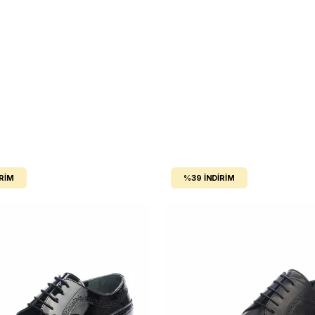
IRIM
%39
İNDIRIM