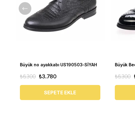
Büyük no ayakkabı US190503-SİYAH
₺6.300
₺3.780
₺6.300
SEPETE EKLE