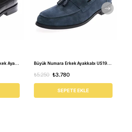
Klasik Büyük Numara Deri Erkek Ayakkabısı US190505-SİYAH
Büyük Numara Erkek Ayakkabı US190507
₺5.250
₺3.780
₺1
SEPETE EKLE