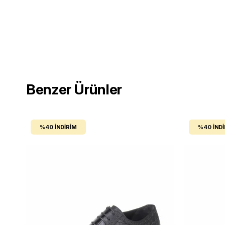
Benzer Ürünler
%40
İNDIRIM
%40
İND