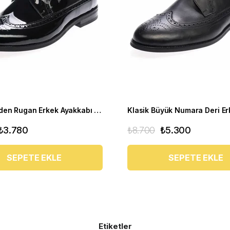
Büyük Beden Rugan Erkek Ayakkabı US190504-SİYAH
₺3.780
₺8.700
₺5.300
SEPETE EKLE
SEPETE EKLE
Etiketler