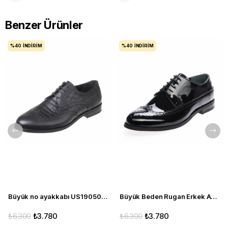
Benzer Ürünler
%40
İNDIRIM
%40
İNDIRIM
Büyük no ayakkabı US190503-SİYAH
Büyük Beden Rugan Erkek Ayakkabı US190504-SİYAH
₺6.300
₺3.780
₺6.300
₺3.780