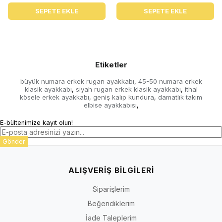
SEPETE EKLE
SEPETE EKLE
Etiketler
büyük numara erkek rugan ayakkabı
45-50 numara erkek
,
klasik ayakkabı
siyah rugan erkek klasik ayakkabı
ithal
,
,
kösele erkek ayakkabı
geniş kalıp kundura
damatlık takım
,
,
elbise ayakkabısı
,
E-bültenimize kayıt olun!
Gönder
ALIŞVERİŞ BİLGİLERİ
Siparişlerim
Beğendiklerim
İade Taleplerim