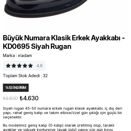
Büyük Numara Klasik Erkek Ayakkabı -
KD0695 Siyah Rugan
Marka
:
iriadam
4.6
Toplam Stok Adedi
:
32
%
53
İNDIRIM
₺4.630
₺9.800
Siyah rugan 45-50 numara erkek rugan klasik ayakkabı; iç dış deri
yapı, rahat geniş kalıp ve takım elbise/özel gün şıklığı için güçlü bir
seçenektir.
Bu modelimiz geniş kalıp (G kalıp) olarak üretilmiş olup, taraklı
ayaklar ve yüksek konturpiye (ayak üstü) yapısı için gün boyu