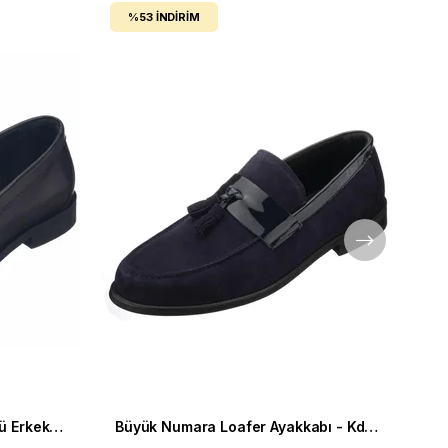
%53
İNDIRIM
Büyük Numara Siyah Püsküllü Erkek Loafer Ayakkabı KD0695
Büyük Numara Loafer Ayakkabı - Kd0696 Lacivert