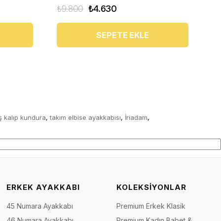
₺9.800
₺4.630
₺9
SEPETE EKLE
ş kalıp kundura
takım elbise ayakkabısı
İriadam
,
,
,
ERKEK AYAKKABI
KOLEKSİYONLAR
45 Numara Ayakkabı
Premium Erkek Klasik
46 Numara Ayakkabı
Premium Kadın Babet &