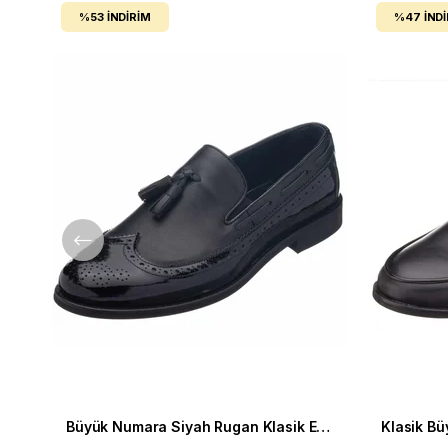
%53
İNDIRIM
%47
İND
Büyük Numara Siyah Rugan Klasik Erkek Deri Ayakkabı NV1930