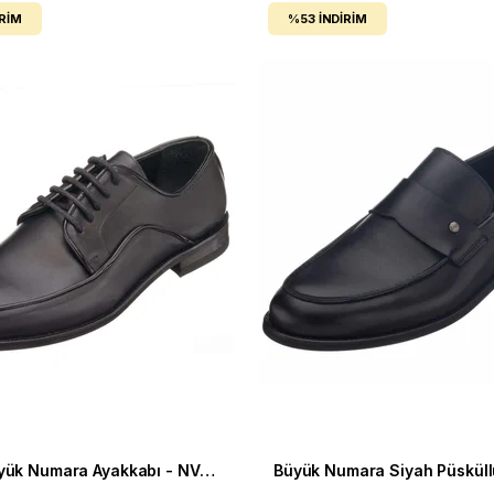
IRIM
%53
İNDIRIM
Klasik Büyük Numara Ayakkabı - NV2126 Siyah