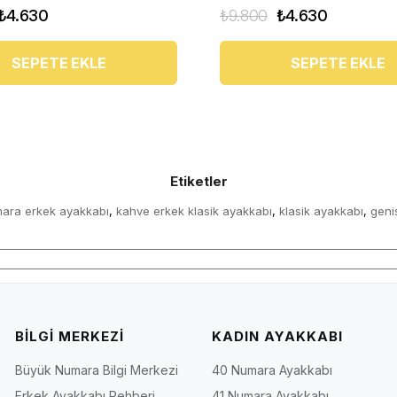
₺4.630
₺9.800
₺4.630
SEPETE EKLE
SEPETE EKLE
Etiketler
ara erkek ayakkabı
kahve erkek klasik ayakkabı
klasik ayakkabı
geni
,
,
,
BİLGİ MERKEZİ
KADIN AYAKKABI
Büyük Numara Bilgi Merkezi
40 Numara Ayakkabı
Erkek Ayakkabı Rehberi
41 Numara Ayakkabı