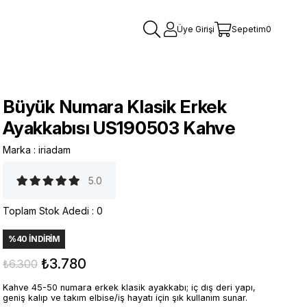
Üye Girişi
Sepetim
0
Büyük Numara Klasik Erkek
Ayakkabısı US190503 Kahve
Marka
:
iriadam
5.0
Toplam Stok Adedi
:
0
%
40
İNDIRIM
₺3.780
₺6.300
Kahve 45-50 numara erkek klasik ayakkabı; iç dış deri yapı,
geniş kalıp ve takım elbise/iş hayatı için şık kullanım sunar.