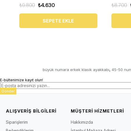
₺9.800
₺4.630
₺8.700
SEPETE EKLE
büyük numara erkek klasik ayakkabı
45-50 num
,
E-bültenimize kayıt olun!
Gönder
ALIŞVERİŞ BİLGİLERİ
MÜŞTERİ HİZMETLERİ
Siparişlerim
Hakkımızda
Beğendiklerim
İstanbul Mağaza Adresi