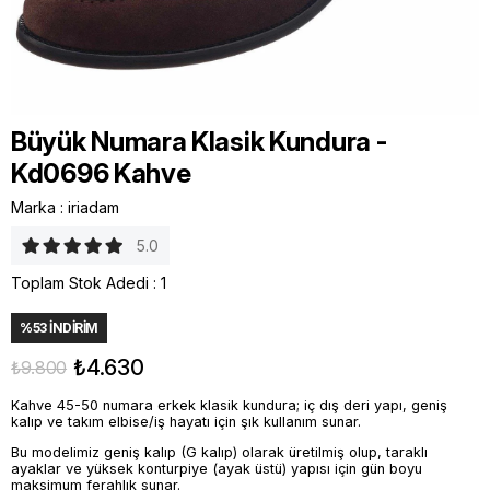
Büyük Numara Klasik Kundura -
Kd0696 Kahve
Marka
:
iriadam
5.0
Toplam Stok Adedi
:
1
%
53
İNDIRIM
₺4.630
₺9.800
Kahve 45-50 numara erkek klasik kundura; iç dış deri yapı, geniş
kalıp ve takım elbise/iş hayatı için şık kullanım sunar.
Bu modelimiz geniş kalıp (G kalıp) olarak üretilmiş olup, taraklı
ayaklar ve yüksek konturpiye (ayak üstü) yapısı için gün boyu
maksimum ferahlık sunar.