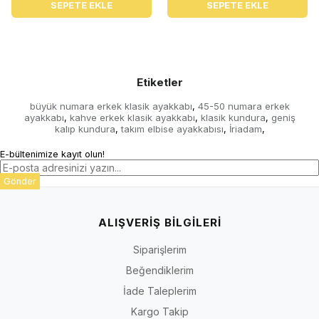
SEPETE EKLE
SEPETE EKLE
Etiketler
büyük numara erkek klasik ayakkabı
45-50 numara erkek
,
ayakkabı
kahve erkek klasik ayakkabı
klasik kundura
geniş
,
,
,
kalıp kundura
takım elbise ayakkabısı
İriadam
,
,
,
E-bültenimize kayıt olun!
Gönder
ALIŞVERİŞ BİLGİLERİ
Siparişlerim
Beğendiklerim
İade Taleplerim
Kargo Takip