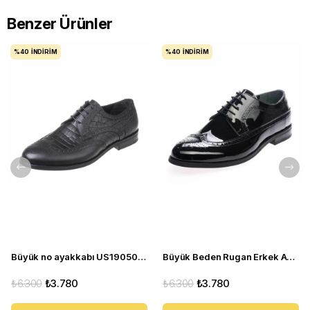
Benzer Ürünler
%40
İNDIRIM
%40
İNDIRIM
Büyük no ayakkabı US190503-SİYAH
Büyük Beden Rugan Erkek Ayakkabı US190504-SİYAH
₺6.300
₺3.780
₺6.300
₺3.780