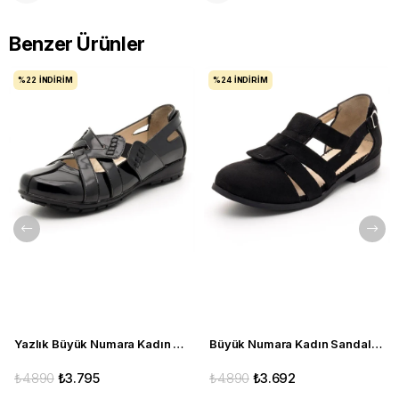
Benzer Ürünler
%22
İNDIRIM
%24
İNDIRIM
Yazlık Büyük Numara Kadın Babet C1347 siyah
Büyük Numara Kadın Sandalet Babet Ayakkabı 6259 siyah
₺4.890
₺3.795
₺4.890
₺3.692