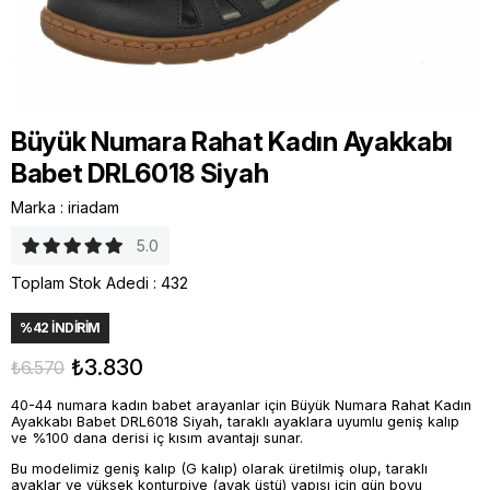
Büyük Numara Rahat Kadın Ayakkabı
Babet DRL6018 Siyah
Marka
:
iriadam
5.0
Toplam Stok Adedi
:
432
%
42
İNDIRIM
₺3.830
₺6.570
40-44 numara kadın babet arayanlar için Büyük Numara Rahat Kadın
Ayakkabı Babet DRL6018 Siyah, taraklı ayaklara uyumlu geniş kalıp
ve %100 dana derisi iç kısım avantajı sunar.
Bu modelimiz geniş kalıp (G kalıp) olarak üretilmiş olup, taraklı
ayaklar ve yüksek konturpiye (ayak üstü) yapısı için gün boyu