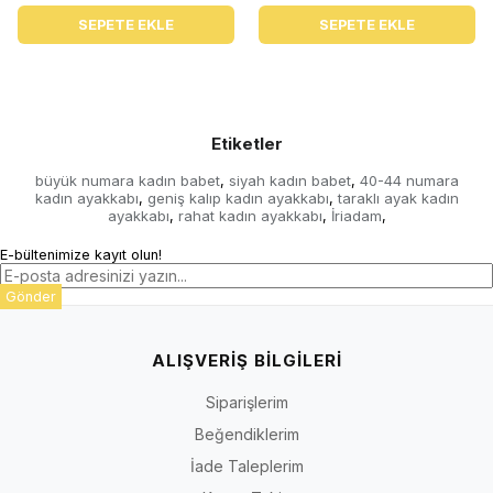
SEPETE EKLE
SEPETE EKLE
Etiketler
büyük numara kadın babet
siyah kadın babet
40-44 numara
,
,
kadın ayakkabı
geniş kalıp kadın ayakkabı
taraklı ayak kadın
,
,
ayakkabı
rahat kadın ayakkabı
İriadam
,
,
,
E-bültenimize kayıt olun!
Gönder
ALIŞVERİŞ BİLGİLERİ
Siparişlerim
Beğendiklerim
İade Taleplerim