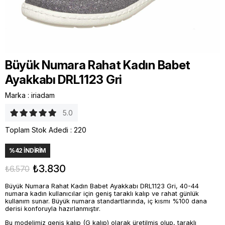
Büyük Numara Rahat Kadın Babet
Ayakkabı DRL1123 Gri
Marka
:
iriadam
5.0
Toplam Stok Adedi
:
220
%
42
İNDIRIM
₺3.830
₺6.570
Büyük Numara Rahat Kadın Babet Ayakkabı DRL1123 Gri, 40-44
numara kadın kullanıcılar için geniş taraklı kalıp ve rahat günlük
kullanım sunar. Büyük numara standartlarında, iç kısmı %100 dana
derisi konforuyla hazırlanmıştır.
Bu modelimiz geniş kalıp (G kalıp) olarak üretilmiş olup, taraklı