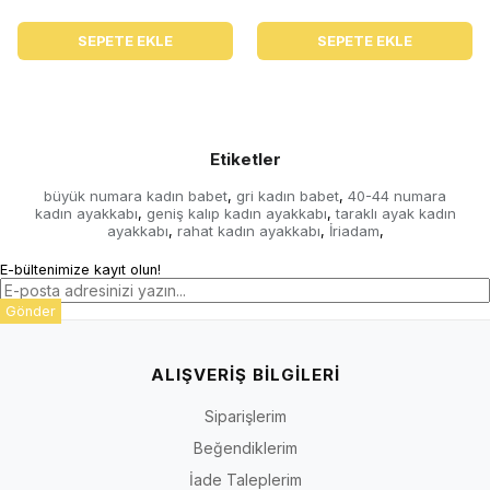
SEPETE EKLE
SEPETE EKLE
Etiketler
büyük numara kadın babet
gri kadın babet
40-44 numara
,
,
kadın ayakkabı
geniş kalıp kadın ayakkabı
taraklı ayak kadın
,
,
ayakkabı
rahat kadın ayakkabı
İriadam
,
,
,
E-bültenimize kayıt olun!
Gönder
ALIŞVERİŞ BİLGİLERİ
Siparişlerim
Beğendiklerim
İade Taleplerim