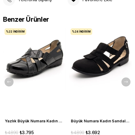
Benzer Ürünler
%22
İNDIRIM
%24
İNDIRIM
Yazlık Büyük Numara Kadın Babet C1347 siyah
Büyük Numara Kadın Sandalet Babet Ayakkabı 6259 siyah
₺4.890
₺3.795
₺4.890
₺3.692