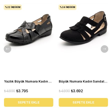
%22
İNDIRIM
%24
İNDIRIM
Yazlık Büyük Numara Kadın Babet C1347 siyah
Büyük Numara Kadın Sandalet Babet Ayakkabı 6259 siyah
₺4.890
₺3.795
₺4.890
₺3.692
SEPETE EKLE
SEPETE EKLE