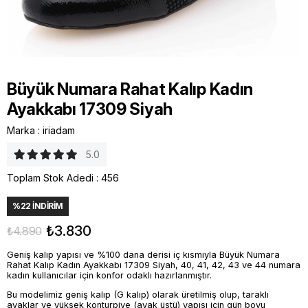
Büyük Numara Rahat Kalıp Kadın
Ayakkabı 17309 Siyah
Marka
:
iriadam
5.0
Toplam Stok Adedi
:
456
%
22
İNDIRIM
₺3.830
₺4.890
Geniş kalıp yapısı ve %100 dana derisi iç kısmıyla Büyük Numara
Rahat Kalıp Kadın Ayakkabı 17309 Siyah, 40, 41, 42, 43 ve 44 numara
kadın kullanıcılar için konfor odaklı hazırlanmıştır.
Bu modelimiz geniş kalıp (G kalıp) olarak üretilmiş olup, taraklı
ayaklar ve yüksek konturpiye (ayak üstü) yapısı için gün boyu