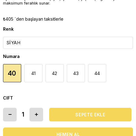
maksimum ferahlık sunar.
₺405
`den başlayan taksitlerle
Renk
Numara
40
41
42
43
44
CIFT