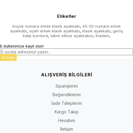
Etiketler
büyük numara erkek klasik ayakkabı
45-50 numara erkek
,
ayakkabı
siyah erkek klasik ayakkabı
klasik ayakkabı
geniş
,
,
,
kalıp kundura
takım elbise ayakkabısı
İriadam
,
,
,
E-bültenimize kayıt olun!
Gönder
ALIŞVERİŞ BİLGİLERİ
Siparişlerim
Beğendiklerim
İade Taleplerim
Kargo Takip
Hesabım
İletişim