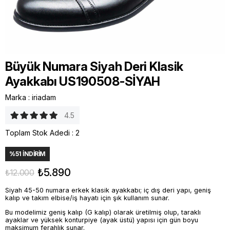
Büyük Numara Siyah Deri Klasik
Ayakkabı US190508-SİYAH
Marka
:
iriadam
4.5
Toplam Stok Adedi
:
2
%
51
İNDIRIM
₺5.890
₺12.000
Siyah 45-50 numara erkek klasik ayakkabı; iç dış deri yapı, geniş
kalıp ve takım elbise/iş hayatı için şık kullanım sunar.
Bu modelimiz geniş kalıp (G kalıp) olarak üretilmiş olup, taraklı
ayaklar ve yüksek konturpiye (ayak üstü) yapısı için gün boyu
maksimum ferahlık sunar.