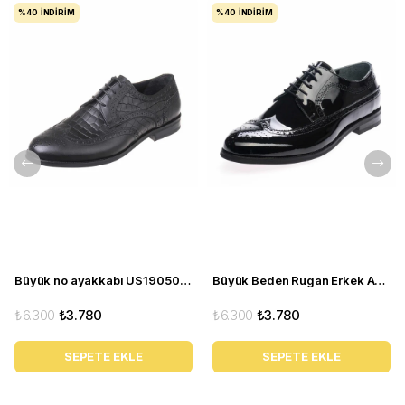
%40
İNDIRIM
%40
İNDIRIM
Büyük no ayakkabı US190503-SİYAH
Büyük Beden Rugan Erkek Ayakkabı US190504-SİYAH
₺6.300
₺3.780
₺6.300
₺3.780
SEPETE EKLE
SEPETE EKLE