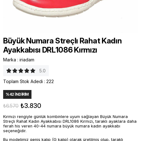
Büyük Numara Streçlı Rahat Kadın
Ayakkabısı DRL1086 Kırmızı
Marka
:
iriadam
5.0
Toplam Stok Adedi
:
222
%
42
İNDIRIM
₺3.830
₺6.570
Kırmızı rengiyle günlük kombinlere uyum sağlayan Büyük Numara
Streçlı Rahat Kadın Ayakkabısı DRL1086 Kırmızı, taraklı ayaklara daha
ferah his veren 40-44 numara büyük numara kadın ayakkabı
seçeneğidir.
Bu modelimiz geniş kalıp (G kalıp) olarak üretilmiş olup, taraklı