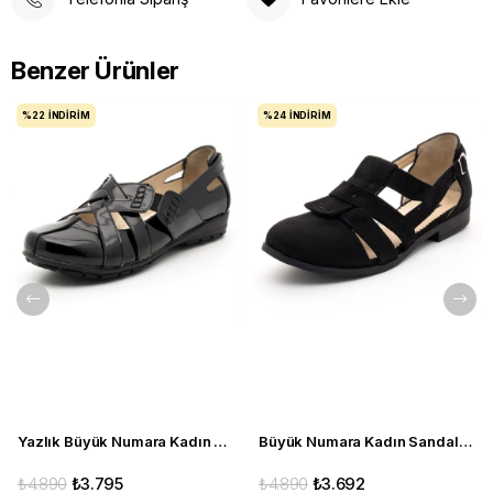
Benzer Ürünler
%22
İNDIRIM
%24
İNDIRIM
Yazlık Büyük Numara Kadın Babet C1347 siyah
Büyük Numara Kadın Sandalet Babet Ayakkabı 6259 siyah
₺4.890
₺3.795
₺4.890
₺3.692